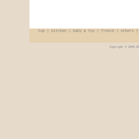
top
|
kitchen
|
baby & toy
|
french
|
others
Copyright © 2006-20