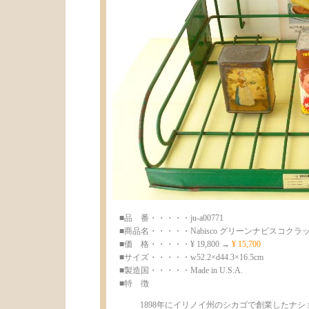
■品 番・・・・・ju-a00771
■商品名・・・・・Nabisco グリーンナビスコク
■価 格・・・・・¥ 19,800 →
¥ 15,700
■サイズ・・・・・w52.2×d44.3×16.5cm
■製造国・・・・・Made in U.S.A.
■特 徴
1898年にイリノイ州のシカゴで創業したナシ