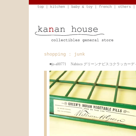
top
|
kitchen
|
baby & toy
|
french
|
others
shopping : junk
■ju-a00771 Nabisco グリーンナビスコクラッカ