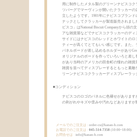
用に制作したメタル製のグリーンナビスコクラ
ツバーグでマーヴィンが開いたクラッカーの店
立したようです。1901年にナビスコブランド
ナックとしてクラッカーが製造販売されました
ビスコ」はNational Biscuit Compan
アな雑貨屋などでナビスコクラッカーのディ
サイドにはナビスコのレッドとホワイトのロ
ティーが高くてとてもいい感じです。また、ラ
パネルボードが差し込めるホルダーがありGreen's I
オリジナルのボードを作っていろいろと差し
があり当時のアメリカの田舎町の憧れの雑貨
雑貨を並べてディスプレーするともっと素敵
リーンナビスコクラッカーディスプレーラック
■コンディション
ナビスコのロゴのパネルに色褪せがあります
の剥がれやキズや歪みや汚れなどありますが割りと状
メールでのご注文は :
order-cu@kanan-h.com
お電話でのご注文は :
045-514-7358
(10:00~18:00)
お問合せは :
info@kanan-h.com