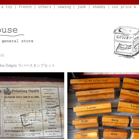
 & toy
|
french
|
others
|
sewing
|
junk
|
shabby
|
cut price A
nk
Gordon Dalgety ラバースタンプセット