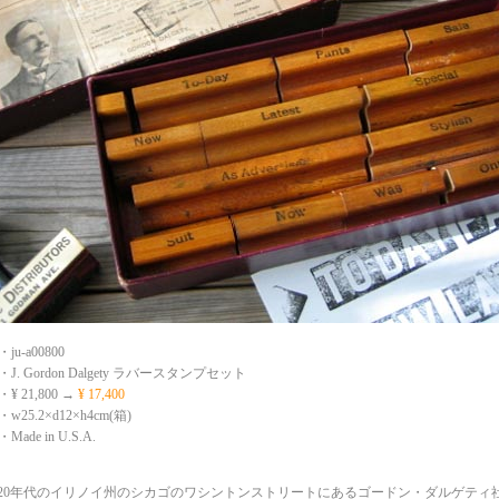
-a00800
. Gordon Dalgety ラバースタンプセット
21,800 →
¥ 17,400
5.2×d12×h4cm(箱)
de in U.S.A.
920年代のイリノイ州のシカゴのワシントンストリートにあるゴードン・ダルゲティ