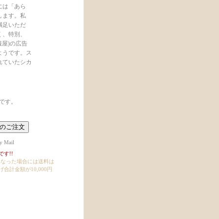
には「あら
します。私
満足いただ
く、特別、
屋)の広告
ようです。ス
れていたシカ
nです。
y Mail
す!!
上になった場合には送料は
計金額が10,000円