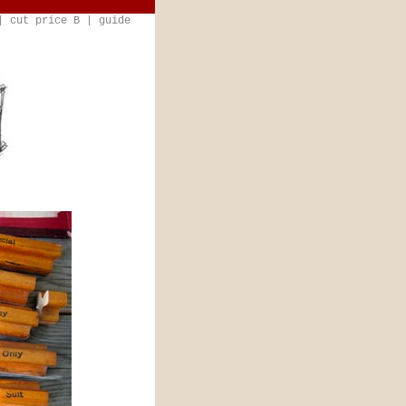
|
cut price B
|
guide