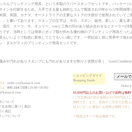
ッスルプリンティング用具」という木製のラバースタンプセットです。パッケージ
サインを印刷するため。入手できる最も純粋なゴムで製造され10年から12年間保障
米国、英国、カナダ、オーストラリアの主要なストアの大部分で使用されていてご
。」と書いてあります。スタンプの文字は、今日、ズボン、販売、新しい、最も遅
、流行、スーツ、今、オンリー、wasと三角の印があり組み合わせるとテーラー(洋服
うです。当時としては簡単にポップ類が作れる優れ物のプリンティング用具だった
質もいいようで飴色に変色してとてもいい感じです。一世紀近く前に世界中で使わ
ン・ダルゲティのプリンティング用具セットです。
みや汚れがありスタンプにも汚れがありますが割りと状態が良く、Good Conditio
ショッピングガイド
Shopping Guide
は :
order-cu@kanan-h.com
Order b
は :
045-514-7358
(10:00~18:00)
o@kanan-h.com
10,000円以上のお買い上げで送料は無料で
(ご注文商品の合計金額が10,000円以
料について
無料です。また、追加のご注文でお買上げ合
する法律に基づく表記
以上になった場合にも送料は無料です)
づく表記
リシーについて
＊商品はすべて税込価格です。