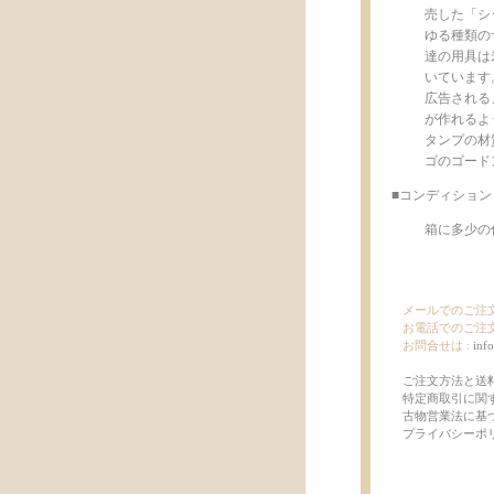
売した「シ
ゆる種類の
達の用具は
いています
広告される
が作れるよ
タンプの材
ゴのゴード
■コンディション
箱に多少の傷
メールでのご注文
お電話でのご注文
お問合せは :
inf
ご注文方法と送
特定商取引に関
古物営業法に基
プライバシーポ