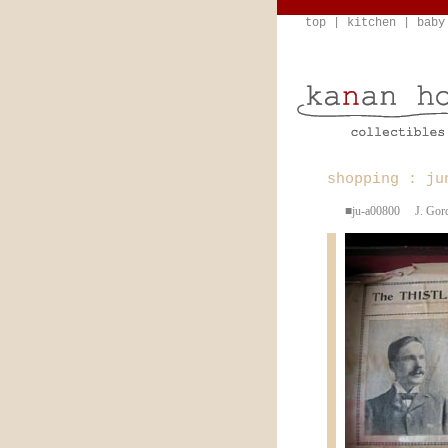
top
|
kitchen
|
baby
shopping : ju
■ju-a00800 J. 