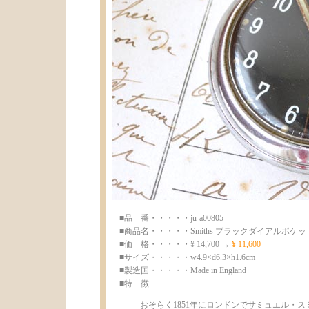
■品 番・・・・・ju-a00805
■商品名・・・・・Smiths ブラックダイアルポケ
■価 格・・・・・¥ 14,700 →
¥ 11,600
■サイズ・・・・・w4.9×d6.3×h1.6cm
■製造国・・・・・Made in England
■特 徴
おそらく1851年にロンドンでサミュエル・ス