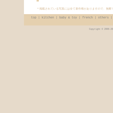
＊掲載されている写真には全て著作権がありますので、無断
top
|
kitchen
|
baby & toy
|
french
|
others
Copyright © 2006-20