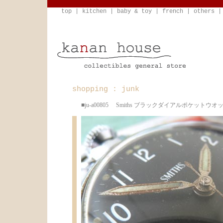
top
|
kitchen
|
baby & toy
|
french
|
others
shopping : junk
■ju-a00805 Smiths ブラックダイアルポケットウオ