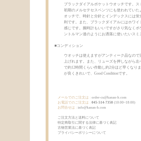
ブラックダイアルポケットウオッチです。ス
初期のメルセテセスベンツにも使われていた
オッチで、時針と分針とインデックスには蛍
利です。また、ブラックダイアルにはホワイトでSmit
感じです。腕時計もいいですがさり気なくポ
ントルマン達のようにお洒落に使いたいスミ
■コンディション
ウオッチは使えますがアンティーク品なので
上げれます。また、リューズを押しながら左
で約12時間くらい作動し約2分ほど早くなり
が良くきれいで、Good Conditionです。
メールでのご注文は :
order-cu@kanan-h.com
お電話でのご注文は :
045-514-7358
(10:00~18:00)
お問合せは :
info@kanan-h.com
ご注文方法と送料について
特定商取引に関する法律に基づく表記
古物営業法に基づく表記
プライバシーポリシーについて