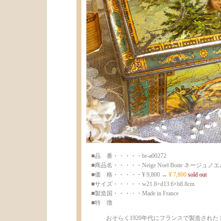
■品 番・・・・・br-a00272
■商品名・・・・・Neige Noel Boite ネージ
■価 格・・・・・¥ 9,800 →
¥ 7,800
sold out
■サイズ・・・・・w21.8×d13.6×h8.8cm
■製造国・・・・・Made in France
■特 徴
おそらく1920年代にフランスで製造され