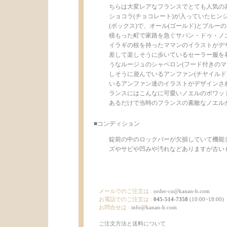
ちらは大変レアなフランスでとても人気の高
ショコラ(チョコレート)が入っていたヒンジ
(ボックス)で、オール(ゴールド)とブルー
積もった町で家路を急ぐサパン・ドゥ・ノエ
イラギの枝を持ったママンのイラストがデ
差して楽しそうに歩いているセーラー服を着
うなルージュのシャペロン(フード付きの
しそうに遊んでいるアンファン(チヤイル
いるアンファン達のイラストがデザインさ
ランスにはこんなに可愛いノエルのボワッ
あるだけで当時のフランスの素敵なノエル
■コンディション
錠前の中のロックバーが欠損していて機能
ズやサビや凹みや汚れなどありますが古いものに
メールでのご注文は :
order-cu@kanan-h.com
お電話でのご注文は :
045-514-7358
(10:00~18:00)
お問合せは :
info@kanan-h.com
ご注文方法と送料について