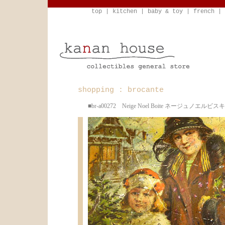
top
|
kitchen
|
baby & toy
|
french
|
shopping : brocante
■br-a00272 Neige Noel Boite ネージュノエ