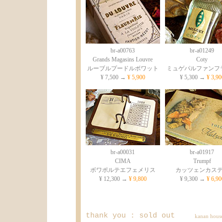
br-a00763
br-a01249
Grands Magasins Louvre
Coty
ルーブルプードルボワット
ミュゲパルファンフ
¥ 7,500 →
¥ 5,900
¥ 5,300 →
¥ 3,90
br-a00031
br-a01917
CIMA
Trumpf
ボワポルテエフェメリス
カッツェンカス
¥ 12,300 →
¥ 9,800
¥ 9,300 →
¥ 6,90
thank you : sold out
kanan ho