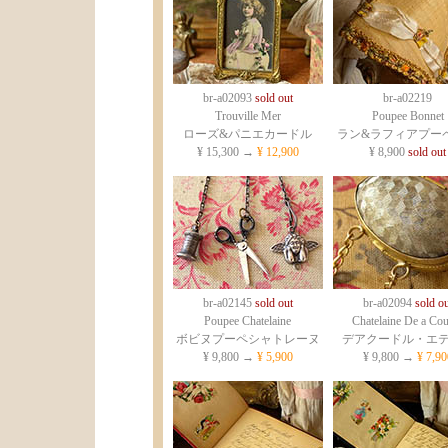
br-a02093
sold out
br-a02219
Trouville Mer
Poupee Bonnet
ローズ&パニエカードル
ラン&ラフィアプー
¥ 15,300 →
¥ 12,900
¥ 8,900
sold out
br-a02145
sold out
br-a02094
sold ou
Poupee Chatelaine
Chatelaine De a Co
ボビヌプーペシャトレーヌ
デアクードル・エ
¥ 9,800 →
¥ 5,900
¥ 9,800 →
¥ 7,90