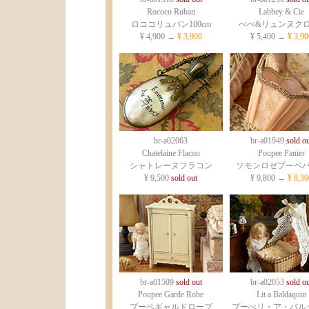
Rococo Ruban
Labbey & Cie
ロココリュバン100cm
べべ&リュンヌクロ
¥ 4,900 →
¥ 3,900
¥ 5,400 →
¥ 3,90
br-a02063
br-a01949
sold ou
Chatelaine Flacon
Poupee Panier
シャトレーヌフラコン
ソモンロゼプーペ
¥ 9,500
sold out
¥ 9,800 →
¥ 8,30
br-a01509
sold out
br-a02053
sold ou
Poupee Garde Robe
Lit a Baldaquin
プーペギャルドローブ
プーぺリ・ア・バル