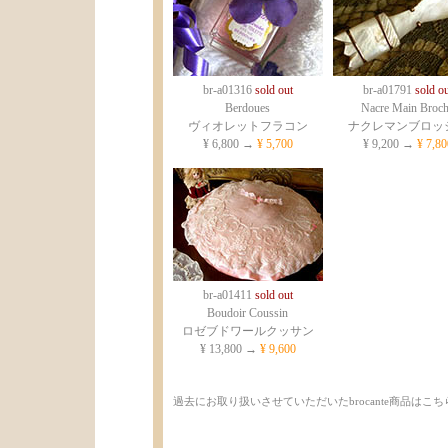
br-a01316
sold out
br-a01791
sold ou
Berdoues
Nacre Main Broc
ヴィオレットフラコン
ナクレマンブロッ
¥ 6,800 →
¥ 5,700
¥ 9,200 →
¥ 7,80
br-a01411
sold out
Boudoir Coussin
ロゼブドワールクッサン
¥ 13,800 →
¥ 9,600
過去にお取り扱いさせていただいたbrocante商品はこ