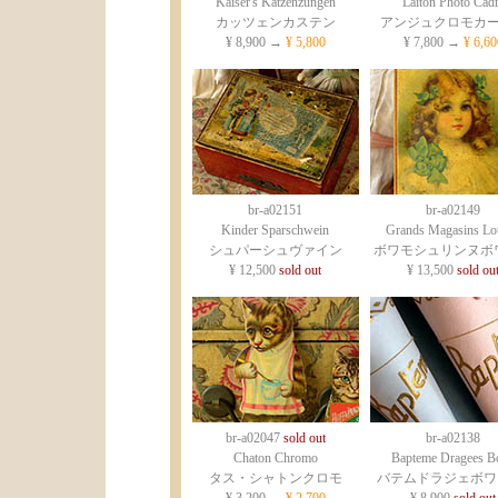
Kaiser's Katzenzungen
Laiton Photo Cad
カッツェンカステン
アンジュクロモカ
¥ 8,900 →
¥ 5,800
¥ 7,800 →
¥ 6,60
br-a02151
br-a02149
Kinder Sparschwein
Grands Magasins Lo
シュパーシュヴァイン
ボワモシュリンヌボ
¥ 12,500
sold out
¥ 13,500
sold ou
br-a02047
sold out
br-a02138
Chaton Chromo
Bapteme Dragees Bo
タス・シャトンクロモ
バテムドラジェボワ