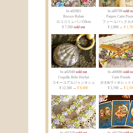
br-a02083
br-a00709
sold ou
Rococo Ruban
Paques Carte Posta
ロココリュバン150cm
フィーユパックカル
¥ 7,500
sold out
¥ 2,900 →
¥ 1,70
br-a02048
sold out
br-a00886
sold ou
Coquille Bebe Hochet
Carte Postale
コキーユアルジャンオシェ
ボネ&ヴィオレット
¥ 12,500 →
¥ 8,600
¥ 3,700 →
¥ 2,50
br-a01518
sold out
br-a01250
sold ou