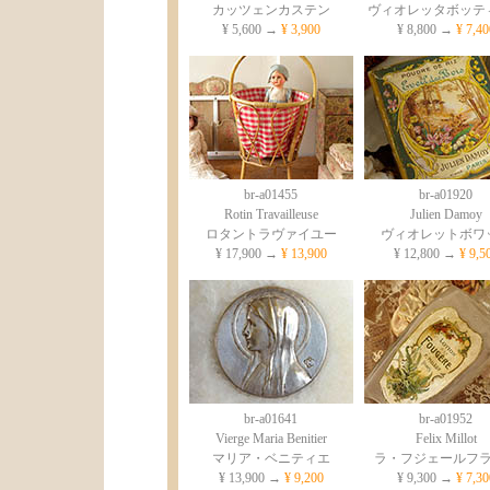
カッツェンカステン
ヴィオレッタボッテ
¥ 5,600 →
¥ 3,900
¥ 8,800 →
¥ 7,40
br-a01455
br-a01920
Rotin Travailleuse
Julien Damoy
ロタントラヴァイユー
ヴィオレットボワ
¥ 17,900 →
¥ 13,900
¥ 12,800 →
¥ 9,5
br-a01641
br-a01952
Vierge Maria Benitier
Felix Millot
マリア・ベニティエ
ラ・フジェールフ
¥ 13,900 →
¥ 9,200
¥ 9,300 →
¥ 7,30