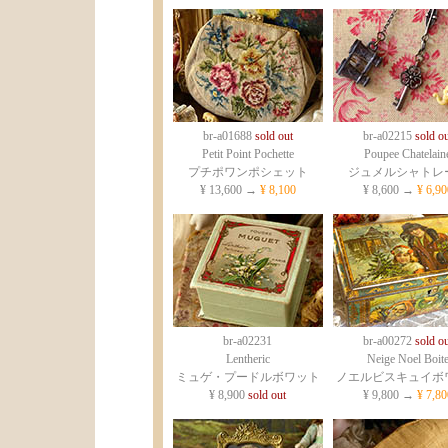
br-a01688
sold out
br-a02215
sold ou
Petit Point Pochette
Poupee Chatelain
プチポワンポシェット
ジュメルシャトレ
¥ 13,600 →
¥ 8,100
¥ 8,600 →
¥ 6,90
br-a02231
br-a00272
sold ou
Lentheric
Neige Noel Boit
ミュゲ・プードルボワット
ノエルビスキュイボ
¥ 8,900
sold out
¥ 9,800 →
¥ 7,80