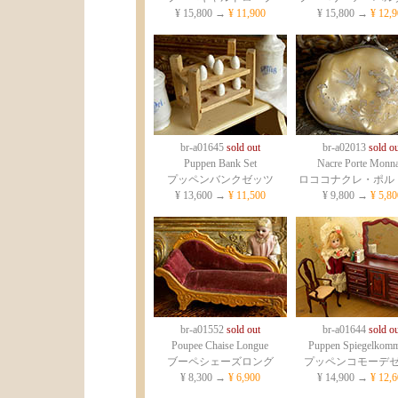
¥ 15,800 →
¥ 11,900
¥ 15,800 →
¥ 12,9
br-a01645
sold out
br-a02013
sold ou
Puppen Bank Set
Nacre Porte Monna
プッペンバンクゼッツ
ロココナクレ・ポル
¥ 13,600 →
¥ 11,500
¥ 9,800 →
¥ 5,80
br-a01552
sold out
br-a01644
sold ou
Poupee Chaise Longue
Puppen Spiegelkom
ブーペシェーズロング
プッペンコモーデ
¥ 8,300 →
¥ 6,900
¥ 14,900 →
¥ 12,6