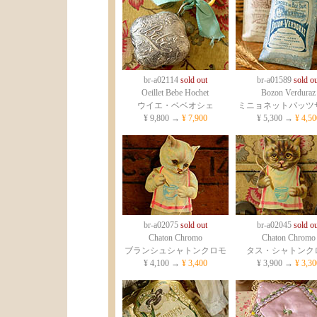
br-a02114
sold out
br-a01589
sold ou
Oeillet Bebe Hochet
Bozon Verduraz
ウイエ・ベベオシェ
ミニョネットパッツ
¥ 9,800 →
¥ 7,900
¥ 5,300 →
¥ 4,50
br-a02075
sold out
br-a02045
sold ou
Chaton Chromo
Chaton Chromo
ブランシュシャトンクロモ
タス・シャトンク
¥ 4,100 →
¥ 3,400
¥ 3,900 →
¥ 3,30