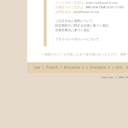
メールでのご注文は
:
order-cu@kanan-h.com
お電話でのご注文は
:
045-514-7358
(9:00~21:00)
お問合せは
:
info@kanan-h.com
ご注文方法と送料について
特定商取引に関する法律に基づく表記
古物営業法に基づく表記
プライバシーポリシーについて
＊掲載されている写真には全て著作権がありますので、無断
top
|
french
|
brocante 1
|
brocante 2
|
bro. 3
Copyright © 2006-20