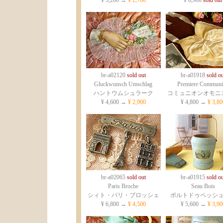
¥ 3,200 →
¥ 2,700
¥ 8,900
sold out
br-a02120
sold out
br-a01918
sold ou
Gluckwunsch Umschlag
Premiere Communi
ハントウムシュラーク
コミュニオンオモニ
¥ 4,600 →
¥ 2,900
¥ 4,800 →
¥ 3,80
br-a02065
sold out
br-a01915
sold ou
Paris Broche
Seau Bois
シィト・パリ・ブロッシェ
ポルトドゥペッシ
¥ 6,800 →
¥ 4,500
¥ 5,600 →
¥ 3,90