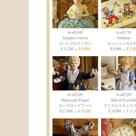
br-a01349
br-a01736
Epingles Coussin
Waldbaur
エパングルクッサン
カッツェンカス
¥ 13,200 →
¥ 8,900
¥ 6,900 →
¥ 5,30
br-a02229
br-a02228
Mignonette Poupee
Bahr & Proschil
ローズローブプーペ
アリスビスキュイ
¥ 27,600 →
¥ 18,500
¥ 24,800 →
¥ 17,3