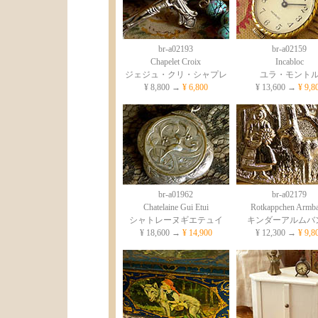
br-a02193
br-a02159
Chapelet Croix
Incabloc
ジェジュ・クリ・シャプレ
ユラ・モント
¥ 8,800 →
¥ 6,800
¥ 13,600 →
¥ 9,8
br-a01962
br-a02179
Chatelaine Gui Etui
Rotkappchen Armb
シャトレーヌギエテュイ
キンダーアルムバ
¥ 18,600 →
¥ 14,900
¥ 12,300 →
¥ 9,8