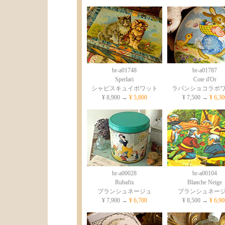
br-a01748
br-a01787
Sperlari
Cote d'Or
シャビスキュイボワット
ラパンショコラボ
¥ 8,900 →
¥ 5,800
¥ 7,500 →
¥ 6,30
br-a00028
br-a00104
Rubafix
Blanche Neige
ブランシュネージュ
ブランシュネー
¥ 7,900 →
¥ 6,700
¥ 8,500 →
¥ 6,90