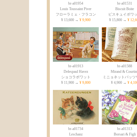
br-a01954
br-a01531
Louis Toussaint Piver
Biscuit Boite
フローラミェ・フラコン
ビスキュイボワ
¥ 13,600 →
¥ 9,900
¥ 15,800 →
¥ 12,6
br-a01913
br-a01588
Delespaul Havez
Mirand & Courtin
ショコラボワット
ミニョネットパッツ
¥ 11,900 →
¥ 9,800
¥ 4,900 →
¥ 4,10
br-a01734
br-a01313
Leschanz
Borsari & Figli