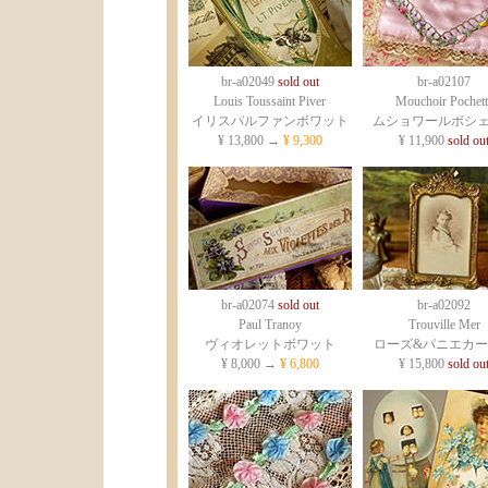
br-a02049
sold out
br-a02107
Louis Toussaint Piver
Mouchoir Pochett
イリスパルファンボワット
ムショワールポシ
¥ 13,800 →
¥ 9,300
¥ 11,900
sold ou
br-a02074
sold out
br-a02092
Paul Tranoy
Trouville Mer
ヴィオレットボワット
ローズ&パニエカ
¥ 8,000 →
¥ 6,800
¥ 15,800
sold ou