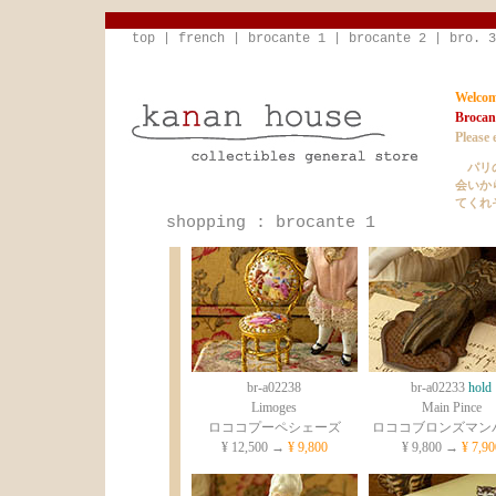
top
|
french
|
brocante 1
|
brocante 2
|
bro. 3
Welcom
Brocan
Please 
パリの
会いか
てくれ
shopping : brocante 1
br-a02238
br-a02233
hold
Limoges
Main Pince
ロココプーペシェーズ
ロココブロンズマン
¥ 12,500 →
¥ 9,800
¥ 9,800 →
¥ 7,90