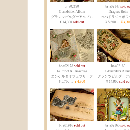
br-a02190
br-a02147
sold ou
Glanzbilder Album
Dragees Boite
グランツビルダーアルブム
べべドラジェボワ
¥ 14,800
sold out
¥ 5,600 →
¥ 4,30
br-a02178
sold out
br-a02180
Taufbrief & Umschlag
Glanzbilder Albu
エンゲルタオフェブリーフ
グランツビルダーア
¥ 5,700 →
¥ 4,800
¥ 14,900
sold ou
br-a01916
sold out
br-a02165
sold ou