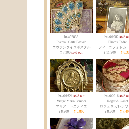
br-a02038
br-a01082
sold ou
Eventail Carte Postale
Photos Cadre
エヴァンタイユポスタル
フィーユフォトカ
¥ 7,300
sold out
¥ 11,900 →
¥ 8,3
br-a01621
sold out
br-a02016
sold ou
Vierge Maria Benitier
Roger & Gallet
マリア・ベニティエ
ロジェ & ガレボ
¥ 8,900 →
¥ 5,800
¥ 8,800 →
¥ 7,40