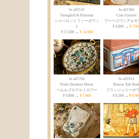
br-a02142
br-a01504
Strengholt & Huisman
Coin Armoire
シャペロントフィーボワッ
プーペコワンアルモ
ト
¥ 9,800 →
¥ 7,90
¥ 17,600 →
¥ 14,900
br-a01704
br-a01914
Perles Broderie Miroir
Maison Tole Boit
ペルルブロデルミロワー
ブランジェリーボ
¥ 9,800 →
¥ 7,600
¥ 8,500 →
¥ 6,90