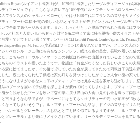
itions Ruyant(ルイアント出版社)が、1979年に出版したリーヴルディマージュ(絵
ルディマージュです。こちらは大変レアな1690年代にル・プティシャペロンルージュ
のフランス人のシャルル・ペローが、やはり1690年代にフランスの昔話をリメイクしたLe
(ル・プティ・プーセ/親指小僧)の楽しいお話とイラストがデザインされたリーヴルディ
いで全部で16ページあります。また、しっかりとした厚紙で作られた表紙にはフランス語で
tのタイトルと社名と人食い鬼から奪った財宝を腕に抱えて家に帰る親指小僧のイラスト
くてとてもいい感じです。1ページにはLe Petit Poucet, Conte d'apres Ch. Perr
ustre d'aquarelles par M. Fauron(水彩画はフーロン)と書かれていますが、フラン
ィシャペロンルージュ他にも有名なシンデレラ、眠れる森の美女、長靴を履いた猫
また、こちらのリーヴルディマージュの初版は1949年に出版されているようなので
代にこちらのイラストを描いたようです。物語は「お金がなくなった貧しいきこりの夫婦
いる森に捨てましたが、その後で貸していたお金が戻ってきたので両親は子供達を
ました。森に捨てられた子供達は家の灯りを見つけましたがそこは人食い鬼の家で
そうになりますが小さな末っ子のプティ・プーセは兄さん達を家から逃がします。
魔法のブーツを履いて子供達を探しますが疲れて眠ってしまいます。プティ・プー
い鬼から脱がしたブーツを履いて森の家に戻り沢山の人食い鬼のお金を奪って両親
」と言うようなお話ですが、中ページにはとてもクオリティーの高い水彩画が13枚
しくなってしまいそうです。ル・プティ・プーセのお話は、ドイツの昔話をグリム兄弟
た「ヘンゼルとグレーテル」のお話ととても良く似ているようですが、「ル・プテ
ルとグレーテル」より先にリメイクされています。リーヴルディマージュを見てい
ン