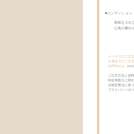
■コンディション
表紙を入れ
な角の擦れや
メールでのご注文は
お電話でのご注文
お問合せは :
info
ご注文方法と送
特定商取引に関
古物営業法に基
プライバシーポ