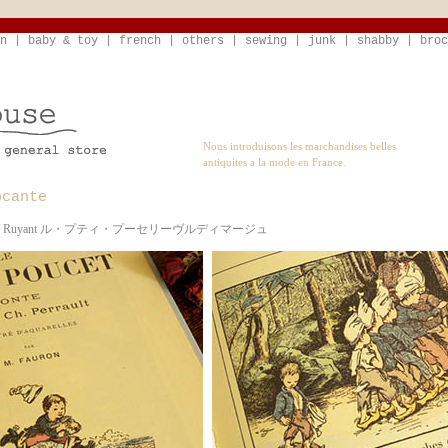
n
|
baby & toy
|
french
|
others
|
sewing
|
junk
|
shabby
|
broc
Nous introduisons les marchandises belles
antiquites a la mode en France.
ocante
itions Ruyant ル・プティ・プーセリーヴルディマージュ