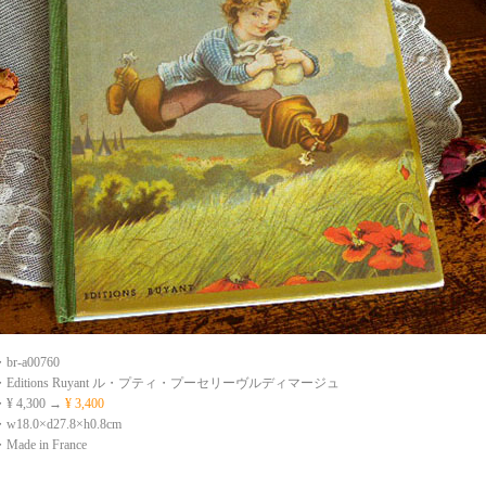
-a00760
ditions Ruyant ル・プティ・プーセリーヴルディマージュ
4,300 →
¥ 3,400
.0×d27.8×h0.8cm
e in France