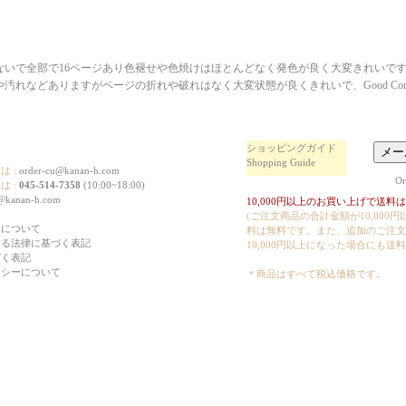
ないで全部で16ページあり色褪せや色焼けはほとんどなく発色が良く大変きれいで
汚れなどありますがページの折れや破れはなく大変状態が良くきれいで、Good Condi
ショッピングガイド
Shopping Guide
 :
order-cu@kanan-h.com
Or
は :
045-514-7358
(10:00~18:00)
@kanan-h.com
10,000円以上のお買い上げで送料は
(ご注文商品の合計金額が10,000
料について
料は無料です。また、追加のご注文
する法律に基づく表記
10,000円以上になった場合にも送
づく表記
リシーについて
＊商品はすべて税込価格です。