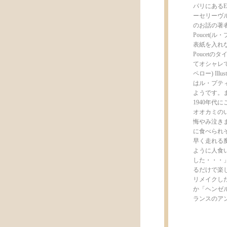
パリにあるEd
ーセリーヴ
のお話の著者
Poucet
表紙を入れな
Pouce
てオシャレで可愛
ペロー) Ill
はル・プテ
ようです。
1940年
オオカミの
悔やみ泣き
に食べられ
早く走れる
ように人食
した・・・
るだけで楽
リメイクし
か「ヘンゼ
ランスのア