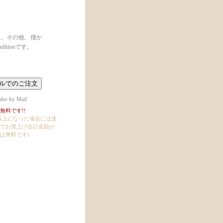
す。その他、僅か
tionです。
der by Mail
無料です!!
円以上になった場合には送
でお買上げ合計金額が
料は無料です)