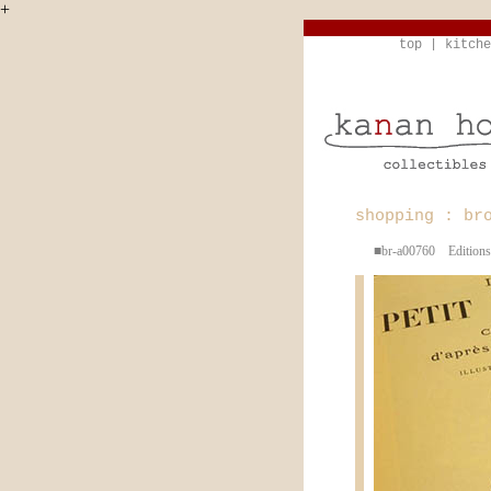
+
top
|
kitche
shopping : br
■br-a00760 Ed