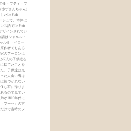
本)のル・プティ・プ
(赤ずきんちゃん)
 Petit
マージュで、本体は
Le Petit
がデザインされてい
aut(物語はシャルル・
ス人のシャルル・ペロー
の原作者でもある
画家のフーロンは
が7人の子供達を
森に捨てたことを
した。子供達は鬼
怒った人食い鬼は
セは気づかれない
の住む家に帰りま
もあるので見てい
が1810年代に
ィ・プーセ」の方
るだけで当時のフ