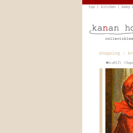
top
|
kitchen
|
baby 
shopping : b
■br-a0125 