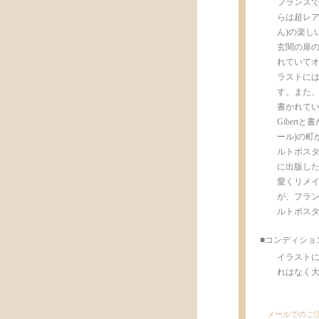
フランスで
らは超レアな
ん)の楽し
玄関の扉の
れていて
ラストには
す。また、
書かれています。
Gibert
ール)の町
ルトポスタル
に出版した
愛くリメ
が、フラン
ルトポス
■コンディショ
イラスト
れはなく大変
メールでのご