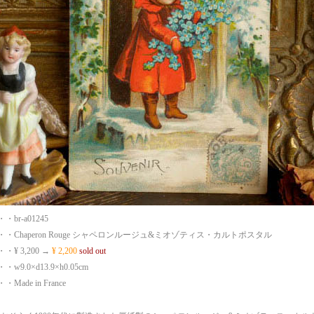
br-a01245
・Chaperon Rouge シャペロンルージュ&ミオゾティス・カルトポスタル
¥ 3,200 →
¥ 2,200
sold out
9.0×d13.9×h0.05cm
ade in France