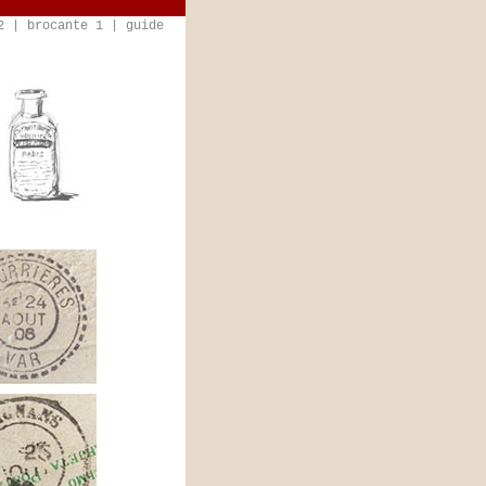
2
|
brocante 1
|
guide