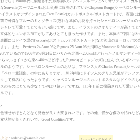
おそらく1900年代に製造された厚紙製のシャペロンルージュ&ミオゾティス・カル
Souvenir(スーヴニール/お土産)用に販売されていたChaperon Rouge(シャペロン
いイラストがデザインされたCarte Postale(カルトポスタル/ポストカード)で、表
前で可憐なブルーのミオゾティス(忘れな草)のお花を持ったシャペロンルージュの
オシャレで可愛くてとてもいい感じです。また、イラストのクオリティーが高くてと
立体的なエンボス加工がしてありとても凝った作りです。また、本体の下部にはSouv
裏面にはドイツ語のPostkarte(ポストカルテ/ポストカード)など沢山のヨーロッパ
また、Perrieres 24 Aout 06とPignans 25 Aout 06の消印とMonsieur & Mada
と書かれているので1906年の8月24日にバリから北西へ200kmほど行ったノルマンディー地方の
からマルセイユから東へ40kmほど行ったPignans(ピニャン)の町に住んでいるギベ
のようです。シャペロンルージュのお話は、フランス人のCharles Perrault(シャルル
「ペロー童話集」の中にありますが、1812年頃にドイツ人のグリム兄弟がアンファン
イクして有名になったようです。シャペロンルージュのカルトポスタルはドイツのも
スのものはとても少なくてやはり超レアですね。115年も前に投函された可愛いシ
タルです。
ン
に色褪せがほとんどなく発色が良く大変きれいです。その他、僅かな傷みや汚れなど
状態が良くきれいで、Good Conditionです。
注文は
:
order-cu@kanan-h.com
ショッピングガイド