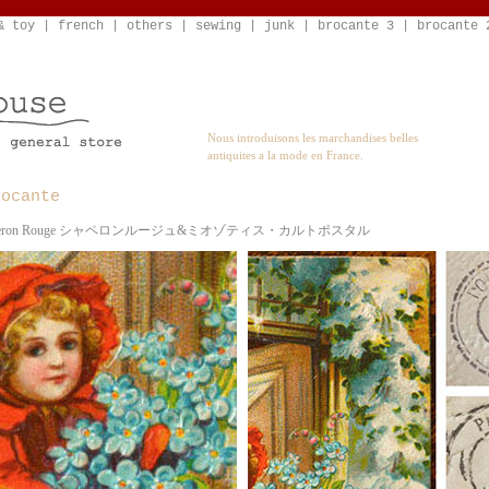
& toy
|
french
|
others
|
sewing
|
junk
|
brocante 3
|
brocante 
Nous introduisons les marchandises belles
antiquites a la mode en France.
rocante
Chaperon Rouge シャペロンルージュ&ミオゾティス・カルトポスタル