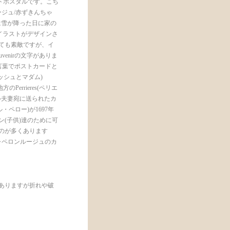
トポスタルです。こち
ルージュ/赤ずきんちゃ
面には雪が降った日に家の
イラストがデザインさ
ても素敵ですが、イ
enirの文字がありま
の言葉でポストカードと
me(ムッシュとマダム)
Perrieres(ペリエ
ール夫妻宛に送られたカ
・ペロー)が1697年
(子供)達のために可
のが多くあります
ャペロンルージュのカ
ありますが折れや破