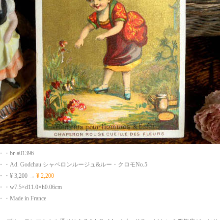
br-a01396
・Ad. Godchau シャペロンルージュ&ルー・クロモNo.5
¥ 3,200 →
¥ 2,200
7.5×d11.0×h0.06cm
ade in France