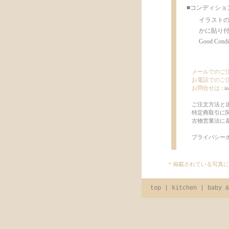
■コンディショ
イラストの
かに貼り
Good Con
メールでのご
お電話でのご
お問合せは
:
i
ご注文方法と
特定商取引に
古物営業法に
プライバシー
＊掲載されている写真に
top
|
kitchen
|
baby &