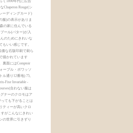
らく1890年代に広告
eron Rouge(シ
レーディングカード)
供のための服)の表示がありま
のお話と森の家に住んでいる
ブール(バター)が入
さんのためにきれいな
てもいい感じです。
高価な石版印刷で刷ら
で描かれています
にはComptoir
re, 26(フォーブル・ポワッソ
ルトル通り12番地) 75,
xe Invariable -
 rembourses(合わない服は
ワグナーのクロモはア
がっても下がることは
リティーが高いクロ
ますがこんなにきれい
ンの世界に引きずり