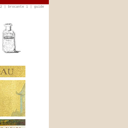
2
|
brocante 1
|
guide