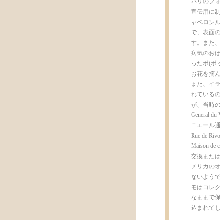
パリのフォ
宣伝用に制作
ャペロンル
で、表面の上部
す。また、C
病気のおば
ったポ(ポ
お花を摘
また、イラ
れている
が、当時の
General d
ニエール通り26
Rue de Ri
Maison de
交換または
メリカのオ
ないよう
モはコレク
なままで
込まれて