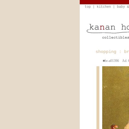
top
|
kitchen
|
baby &
shopping : b
■br-a01396 