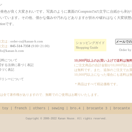
ン
発色が良く大変きれいです。写真のように裏面のComptoirのtの文字に台紙から剥
付いています。その他、僅かな傷みや汚れなどありますが折れや破れはなく大変状態
ditionです。
注文は
:
order-cu@kanan-h.com
ショッピングガイド
注文は
:
045-514-7358
(9:00~21:00)
Shopping Guide
Order by
nfo@kanan-h.com
送料について
10,000円以上のお買い上げで送料は無料
関する法律に基づく表記
(ご注文商品の合計金額が10,000円以
基づく表記
は無料です。また、追加のご注文でお
10,000円以上になった場合にも送料は
ポリシーについて
＊商品はすべて税込価格です。
は全て著作権がありますので、無断でのご使用はお断りいたします。
 toy
|
french
|
others
|
sewing
|
bro.4
|
brocante 3
|
brocante 
Copyright © 2006-2022 Kanan House. All rights reserved.