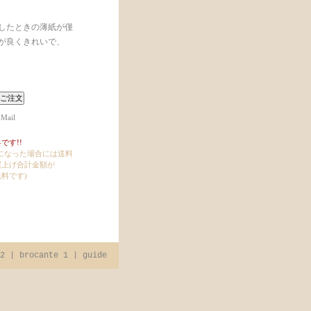
がしたときの薄紙が僅
が良くきれいで、
 Mail
です!!
上になった場合には送料
買上げ合計金額が
無料です)
2
|
brocante 1
|
guide