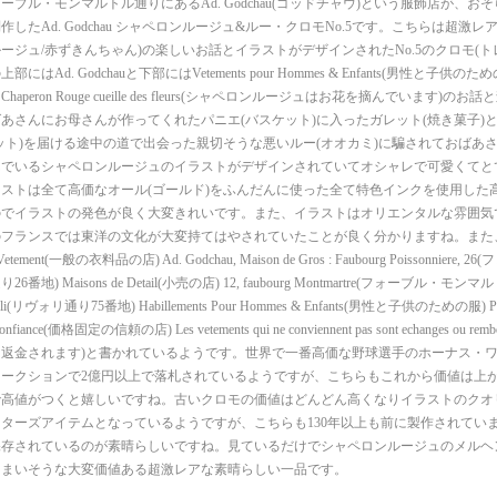
ーブル・モンマルトル通りにあるAd. Godchau(ゴッドチャウ)という服飾店が、おそ
したAd. Godchau シャペロンルージュ&ルー・クロモNo.5です。こちらは超激レアなChap
ージュ/赤ずきんちゃん)の楽しいお話とイラストがデザインされたNo.5のクロモ(ト
にはAd. Godchauと下部にはVetements pour Hommes & Enfants(男性と子
haperon Rouge cueille des fleurs(シャペロンルージュはお花を摘んでいます)
あさんにお母さんが作ってくれたパニエ(バスケット)に入ったガレット(焼き菓子)と
ット)を届ける途中の道で出会った親切そうな悪いルー(オオカミ)に騙されておばあ
んでいるシャペロンルージュのイラストがデザインされていてオシャレで可愛くてと
ストは全て高価なオール(ゴールド)をふんだんに使った全て特色インクを使用した
のでイラストの発色が良く大変きれいです。また、イラストはオリエンタルな雰囲気
フランスでは東洋の文化が大変持てはやされていたことが良く分かりますね。また、裏面
u Vetement(一般の衣料品の店) Ad. Godchau, Maison de Gros : Faubourg Poissonnie
番地) Maisons de Detail(小売の店) 12, faubourg Montmartre(フォーブル・モンマ
voli(リヴォリ通り75番地) Habillements Pour Hommes & Enfants(男性と子供のための服) Prix-Fi
 confiance(価格固定の信頼の店) Les vetements qui ne conviennent pas sont echanges ou
返金されます)と書かれているようです。世界で一番高価な野球選手のホーナス・
ークションで2億円以上で落札されているようですが、こちらもこれから価値は上
で高値がつくと嬉しいですね。古いクロモの価値はどんどん高くなりイラストのクオ
ターズアイテムとなっているようですが、こちらも130年以上も前に製作されてい
保存されているのが素晴らしいですね。見ているだけでシャペロンルージュのメルヘ
しまいそうな大変価値ある超激レアな素晴らしい一品です。