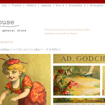
 toy
|
french
|
others
|
sewing
|
bro.4
|
brocante 3
|
brocante 
Nous introduisons les marchandises belles
antiquites a la mode en France.
rocante
Ad. Godchau シャペロンルージュ&ルー・クロモNo.5