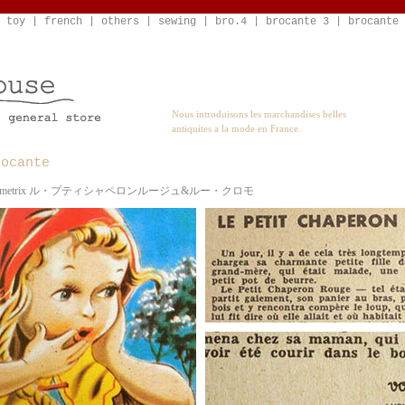
 toy
|
french
|
others
|
sewing
|
bro.4
|
brocante 3
|
brocante 
Nous introduisons les marchandises belles
antiquites a la mode en France.
rocante
 Volumetrix ル・プティシャペロンルージュ&ルー・クロモ