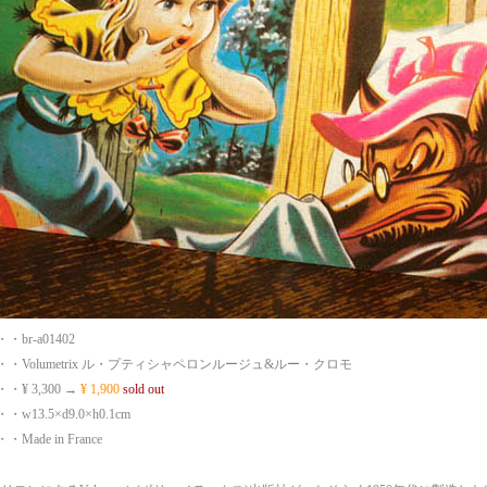
br-a01402
・Volumetrix ル・プティシャペロンルージュ&ルー・クロモ
¥ 3,300 →
¥ 1,900
sold out
13.5×d9.0×h0.1cm
ade in France