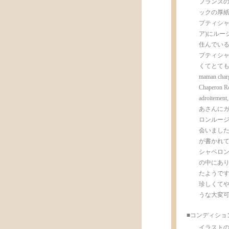
フランスの
ックの厚紙製
プティシャ
ア)にルー
住んでいる
プティシ
くてとてもいい感
maman chargea
Chaperon Rou
adroiteme
あさんにガ
ロンルージ
会いました
が書かれて
シャペロンル
の中にあり
たようです
珍しくて
うな大変
■コンディショ
イラスト