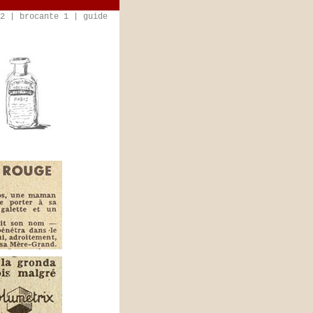
2
|
brocante 1
|
guide