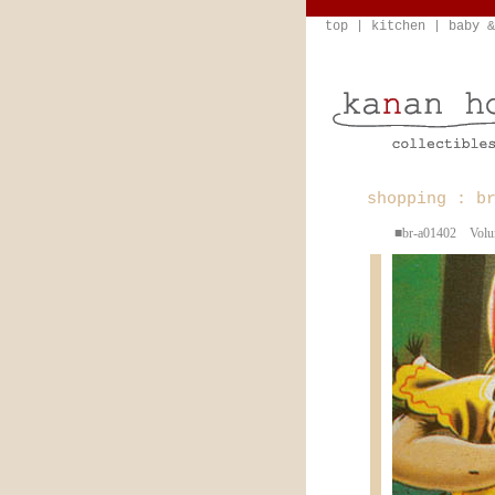
top
|
kitchen
|
baby &
shopping : b
■br-a01402