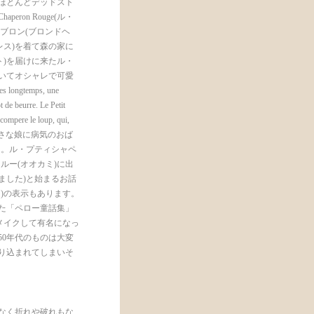
したほとんどデッドスト
ron Rouge(ル・
ブロン(ブロンドヘ
レス)を着て森の家に
ト)を届けに来たル・
いてオシャレで可愛
ongtemps, une
t de beurre. Le Petit
 compere le loup, qui,
母さんは可愛い小さな娘に病気のおば
た。ル・プティシャペ
ルー(オオカミ)に出
ました)と始まるお話
)の表示もあります。
版した「ペロー童話集」
メイクして有名になっ
50年代のものは大変
り込まれてしまいそ
なく折れや破れもな