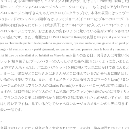
リヨンにあるVolumetrix(ボリュメティクス)出版社が、おそらく1950年代に製造
のル・プティシャペロンルージュ&ルー・クロモです。こちらは超レアなLe Petit Chape
ペロンルージュ/赤ずきんちゃん)のクロモ(スクラップ)で、本体の表面にはシュヴー
ジュ(レッド)のシャペロン(頭巾)をかぶってジョーヌ(イエロー)とブルーのローブ(ド
病気のおばあさんにガレット(焼き菓子)とブール(バター)が入ったパニエ(バスケッ
ャペロンルージュですが、おばあさんの変わりように驚いている姿がデザインされて
じです。また、裏面にはLe Petit Chaperon Rougeの表題とUn jour, il y a de cela tres l
 sa charmante petite fille de porter a sa grand-mere, qui etait malade, une galette et un petit po
ge - tel etait son nom - partit gaiement, son panier au bras, penetra dans le bois et y rencontra
nt, lui fit dire ou elle allait et ou habitait sa Mere-Grand.(昔々のある日、お
レット(焼き菓子)とブール(バター)の入った小さな壷を届けにいくように言いまし
ュ(赤ずきんちゃん)は、パニエ(バスケット)を腕に抱えて元気に出かけて森に入ると
。ルーは、彼女がどこに行きおばあさんがどこに住んでいるのかを巧みに聞き出し
いるのも可愛いですね。また、ボリュメティクス出版社のロゴマークとLyon(リヨン
ージュのお話はフランス人のCharles Perrault(シャルル・ペロー)が1697年に出
ますが、1812年頃にドイツ人のグリム兄弟がアンファン(子供)達のために可愛くリ
。フランスのクロモは1890年代から1930年代頃に製作されたものが多いですが、19
やはり超レアですね。見ているだけでシャペロンルージュのメルヘンの世界に引きず
可愛い一品です。
ン
の色褪せがほとんどなく発色が良く大変きれいです。その他、傷みや汚れはほとんど