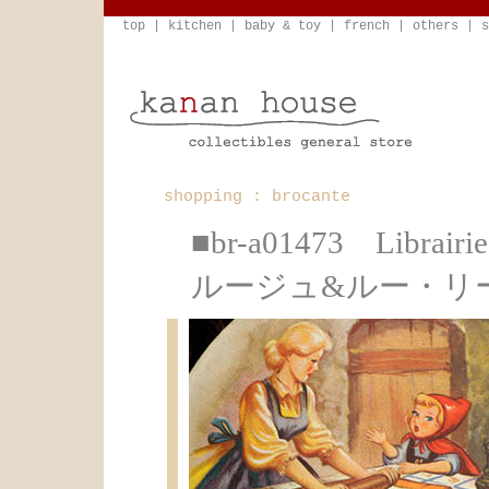
top
|
kitchen
|
baby & toy
|
french
|
others
|
s
shopping : brocante
■br-a01473 Libr
ルージュ&ルー・リ