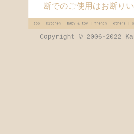
断でのご使用はお断り
top
|
kitchen
|
baby & toy
|
french
|
others
|
s
Copyright © 2006-2022 Ka