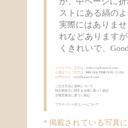
が、中ページに折
ストにある縞のよ
実際にはありませ
れなどありますが
くきれいで、Good C
メールでのご注文は
:
order-cu@kanan-h.com
お電話でのご注文は
:
045-514-7358
(9:00~21:00)
お問合せは
:
info@kanan-h.com
ご注文方法と送料について
特定商取引に関する法律に基づく表記
古物営業法に基づく表記
プライバシーポリシーについて
＊掲載されている写真