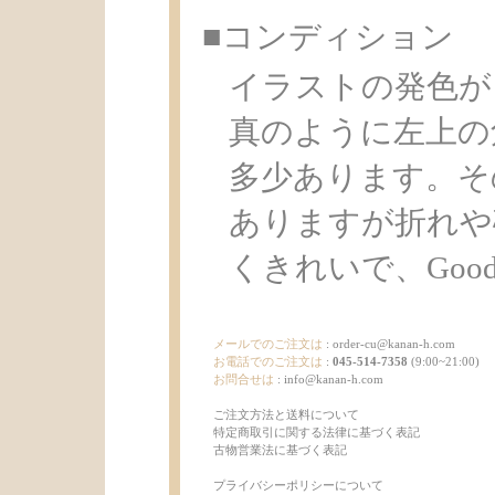
■コンディション
イラストの発色が
真のように左上の
多少あります。そ
ありますが折れや
くきれいで、Good C
メールでのご注文は
:
order-cu@kanan-h.com
お電話でのご注文は
:
045-514-7358
(9:00~21:00)
お問合せは
:
info@kanan-h.com
ご注文方法と送料について
特定商取引に関する法律に基づく表記
古物営業法に基づく表記
プライバシーポリシーについて