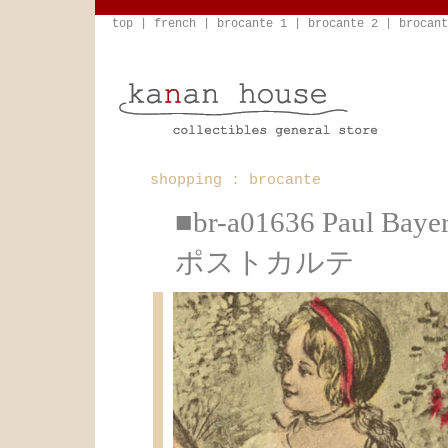
top
|
french
|
brocante 1
|
brocante 2
|
brocant
shopping : brocante
■br-a01636 Pau
ポストカルテ