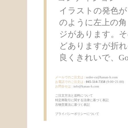
イラストの発色が
のように左上の角
ジがあります。そ
どありますが折れ
良くきれいで、Good
メールでのご注文は
:
order-cu@kanan-h.com
お電話でのご注文は
:
045-514-7358
(9:00~21:00)
お問合せは
:
info@kanan-h.com
ご注文方法と送料について
特定商取引に関する法律に基づく表記
古物営業法に基づく表記
プライバシーポリシーについて