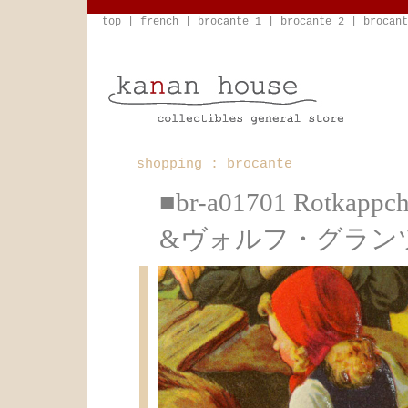
top
|
french
|
brocante 1
|
brocante 2
|
brocant
shopping : brocante
■br-a01701 Rotka
&ヴォルフ・グラン