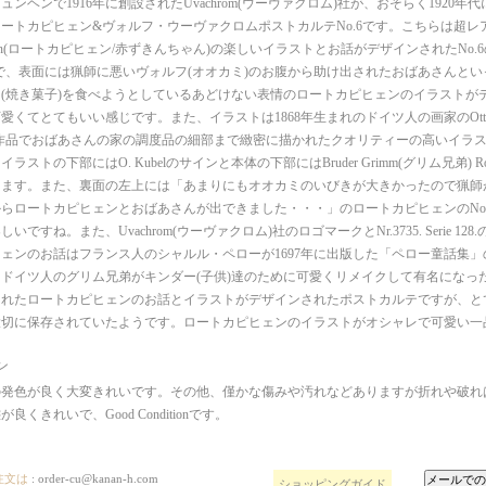
ュンヘンで1916年に創設されたUvachrom(ウーヴァクロム)社が、おそらく1920
ートカピヒェン&ヴォルフ・ウーヴァクロムポストカルテNo.6です。こちらは超レ
ppchen(ロートカピヒェン/赤ずきんちゃん)の楽しいイラストとお話がデザインされたNo
で、表面には猟師に悪いヴォルフ(オオカミ)のお腹から助け出されたおばあさんと
(焼き菓子)を食べようとしているあどけない表情のロートカピヒェンのイラストが
愛くてとてもいい感じです。また、イラストは1868年生まれのドイツ人の画家のOtto K
作品でおばあさんの家の調度品の細部まで緻密に描かれたクオリティーの高いイラ
ストの下部にはO. Kubelのサインと本体の下部にはBruder Grimm(グリム兄弟) Rotkappc
ります。また、裏面の左上には「あまりにもオオカミのいびきが大きかったので猟師
らロートカピヒェンとおばあさんが出できました・・・」のロートカピヒェンのNo
いですね。また、Uvachrom(ウーヴァクロム)社のロゴマークとNr.3735. Serie 1
ェンのお話はフランス人のシャルル・ペローが1697年に出版した「ペロー童話集
頃にドイツ人のグリム兄弟がキンダー(子供)達のために可愛くリメイクして有名になっ
されたロートカピヒェンのお話とイラストがデザインされたポストカルテですが、と
大切に保存されていたようです。ロートカピヒェンのイラストがオシャレで可愛い一
ン
の発色が良く大変きれいです。その他、僅かな傷みや汚れなどありますが折れや破れ
良くきれいで、Good Conditionです。
注文は
:
order-cu@kanan-h.com
ショッピングガイド