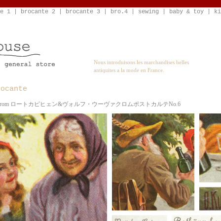
e 1
|
brocante 2
|
brocante 3
|
bro.4
|
sewing
|
baby & toy
|
ki
Nous introduisons les marchandises belles
antiquites a la mode en France.
rocante
 Uvachrom ロートカピヒェン&ヴォルフ・ウーヴァクロムポストカルテNo.6