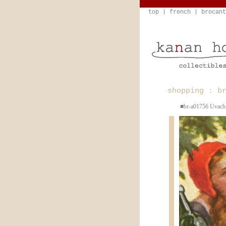
top
|
french
|
brocant
shopping : b
■br-a01756