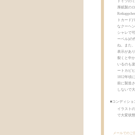
ドイツのミ
厚紙製のロ
Rotka
トカード)
なクーヘン
シャレで可
ーベル)の
ね。また、イラ
表示があ
裂くと中か
いるのも楽し
ートカピヒ
1812年
前に製造
しないで
■コンディショ
イラスト
で大変状態が
メールでのご