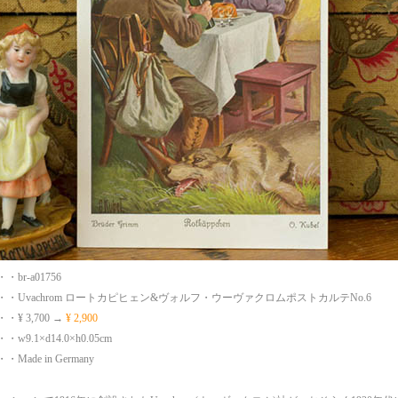
br-a01756
・Uvachrom ロートカピヒェン&ヴォルフ・ウーヴァクロムポストカルテNo.6
¥ 3,700 →
¥ 2,900
9.1×d14.0×h0.05cm
ade in Germany