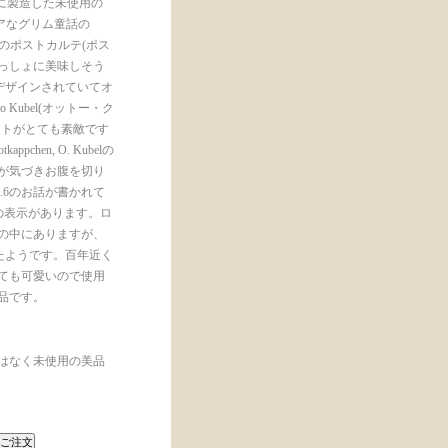
年代に製造した未使用の
アなグリム童話の
.6のポストカルテ(ポス
いっしょに美味しそう
デザインされていてオ
ubel(オットー・ク
ストがとても素敵です
hen, O. Kubelの
が気づきお腹を切り
.6のお話が書かれて
28.の表示があります。ロ
」の中にありますが、
たようです。百年近く
ても可愛いので使用
品です。
はなく未使用の美品