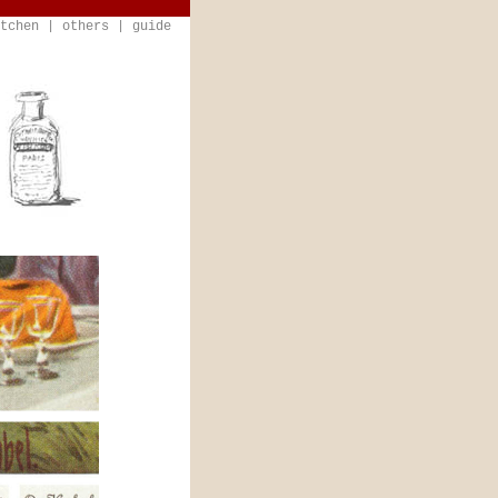
tchen
|
others
|
guide