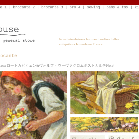
e 1
|
brocante 2
|
brocante 3
|
bro.4
|
sewing
|
baby & toy
|
ki
Nous introduisons les marchandises belles
antiquites a la mode en France.
rocante
 Uvachrom ロートカピヒェン&ヴォルフ・ウーヴァクロムポストカルテNo.3