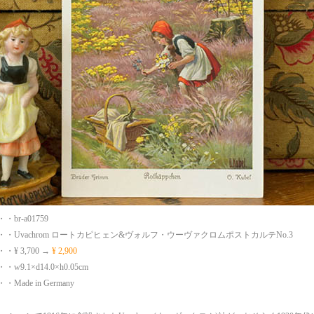
br-a01759
・Uvachrom ロートカピヒェン&ヴォルフ・ウーヴァクロムポストカルテNo.3
¥ 3,700 →
¥ 2,900
9.1×d14.0×h0.05cm
ade in Germany