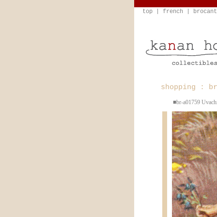
top
|
french
|
brocant
shopping : b
■br-a01759