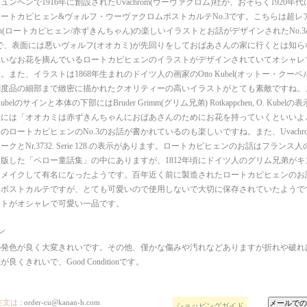
ュンヘンで1916年に創設されたUvachrom(ウーヴァクロム)社が、おそらく1920
ートカピヒェン&ヴォルフ・ウーヴァクロムポストカルテNo.3です。こちらは超レ
ppchen(ロートカピヒェン/赤ずきんちゃん)の楽しいイラストとお話がデザインされたNo
で、表面には悪いヴォルフ(オオカミ)が先回りをしておばあさんの家に行くとは知
れいなお花を摘んでいるロートカピヒェンのイラストがデザインされていてオシャレ
。また、イラストは1868年生まれのドイツ人の画家のOtto Kubel(オットー・クー
調度品の細部まで緻密に描かれたクオリティーの高いイラストがとても素敵ですね。
ubelのサインと本体の下部にはBruder Grimm(グリム兄弟) Rotkappchen, O. Kub
上には「オオカミは赤ずきんちゃんにおばあさんのためにお花を持っていくといいよ
のロートカピヒェンのNo.3のお話が書かれているのも楽しいですね。また、Uvachro
クとNr.3732. Serie 128.の表示があります。ロートカピヒェンのお話はフラン
に出版した「ペロー童話集」の中にありますが、1812年頃にドイツ人のグリム兄弟がキ
リメイクして有名になったようです。百年近く前に製造されたロートカピヒェンのお
たポストカルテですが、とても可愛いので使用しないで大切に保存されていたようで
ストがオシャレで可愛い一品です。
ン
の発色が良く大変きれいです。その他、僅かな傷みや汚れなどありますが折れや破れ
良くきれいで、Good Conditionです。
注文は
:
order-cu@kanan-h.com
ショッピングガイド