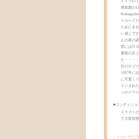
ドイツのミ
厚紙製のロ
Rotka
トカード)
ためにき
い感じです
んの家の
部にはO. K
裏面の左
た・・・」
社のロゴマー
1697年
に可愛く
インされ
ンのイラ
■コンディショ
イラスト
で大変状態が
メールでのご