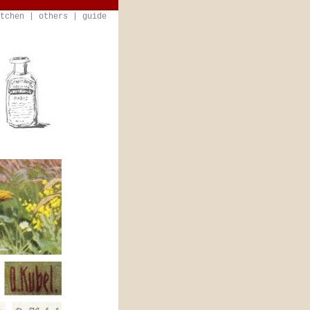
tchen
|
others
|
guide