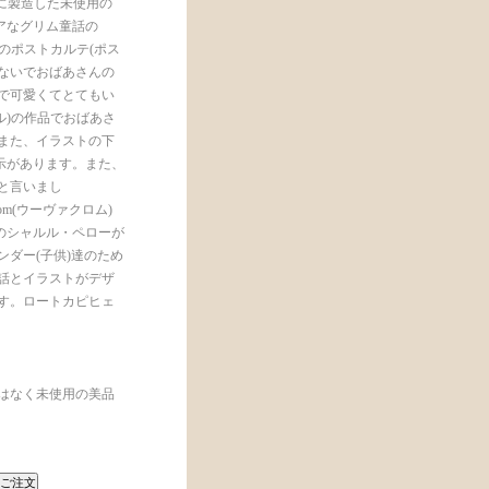
年代に製造した未使用の
アなグリム童話の
.3のポストカルテ(ポス
らないでおばあさんの
で可愛くてとてもい
ベル)の作品でおばあさ
また、イラストの下
elの表示があります。また、
と言いまし
m(ウーヴァクロム)
ス人のシャルル・ペローが
ンダー(子供)達のため
話とイラストがデザ
す。ロートカピヒェ
はなく未使用の美品