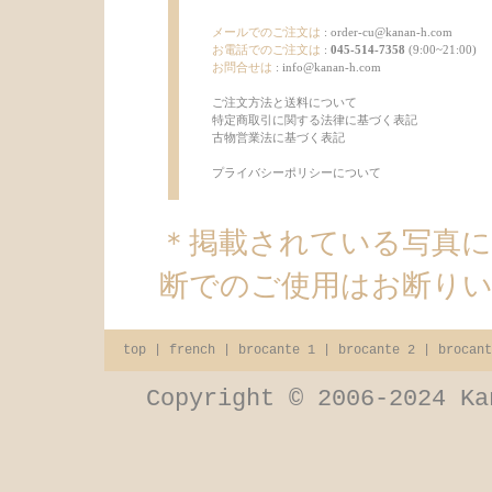
メールでのご注文は
:
order-cu@kanan-h.com
お電話でのご注文は
:
045-514-7358
(9:00~21:00)
お問合せは
:
info@kanan-h.com
ご注文方法と送料について
特定商取引に関する法律に基づく表記
古物営業法に基づく表記
プライバシーポリシーについて
＊掲載されている写真
断でのご使用はお断り
top
|
french
|
brocante 1
|
brocante 2
|
brocant
Copyright © 2006-2024 Ka