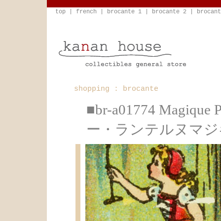
top
|
french
|
brocante 1
|
brocante 2
|
brocant
shopping : brocante
■br-a01774 Magi
ー・ランテルヌマジキ