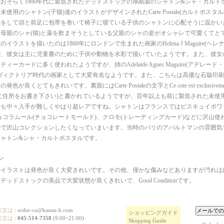
おそらく1900年代に製造されたデッドストックの厚紙製のシャトン&シャ・カルト
使用のシャトン(子猫)達のイラストがデザインされたCarte Postale(カルトポスタ
我をして頭と前足に包帯を巻いて椅子に寝ている子供のシャトンに心配そうに温かい
母親のシャ(猫)と薬を飲まそうとしている父親のシャの姿がオシャレで可愛くてと
イラストを描いたのは1860年にロンドンで生まれた画家のHelena J Maguire(ヘ
が、彼女は主に児童書のために子供や動物を水彩で描いていたようです。また、彼女
ィーカードに多く使われたようですが、姉のAdelaide Agnes Maguire(アデレ
ヴィクトリア時代の画家として大変有名なようです。また、こちらは高価な石版印
が良くとてもきれいです。裏面にはCarte Postaleの文字とCe cote est exclusivement reser
に住所をお書き下さい)と書かれているようですが、百年以上も前に製造された未使
も中々入手が難しくやはり超レアですね。シャトンはフランスではビスキュイボワ
ョコラムール(チョコレートモールド)、クロモ(トレーディングカード)などに沢山使
ので沢山コレクションしたくなっていまいます。当時のパリのアパルトマンの雰囲気
ャトン&シャ・カルトポスタルです。
ン
のイラストは発色が良く大変きれいです。その他、僅かな傷みなどありますが汚れは
デッドストックの美品で大変状態が良くきれいで、Good Conditionです。
注文は
:
order-cu@kanan-h.com
ショッピングガイド
注文は
:
045-514-7358
(9:00~21:00)
Shopping Guide