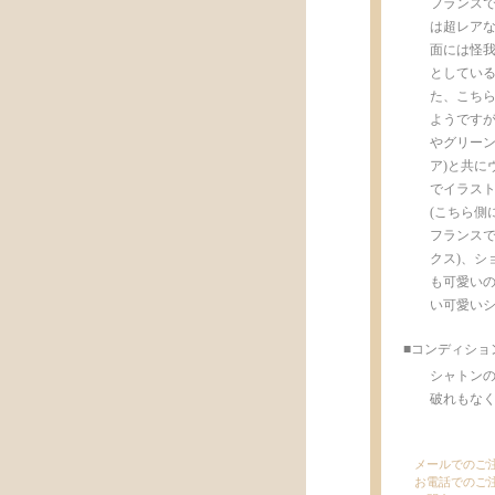
フランスで
は超レアな未
面には怪
としている
た、こちらの
ようです
やグリーンテ
ア)と共に
でイラストの発色
(こちら側
フランスで
クス)、シ
も可愛い
い可愛いシ
■コンディショ
シャトン
破れもなく
メールでのご
お電話でのご