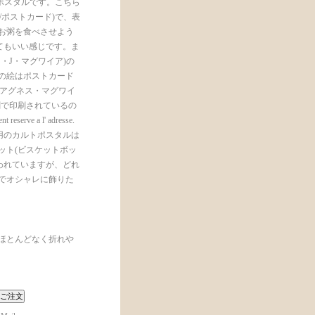
ポスタルです。こちら
ル/ポストカード)で、表
お粥を食べさせよう
てもいい感じです。ま
レナ・J・マグワイア)の
の絵はポストカード
ード・アグネス・マグワイ
刷で印刷されているの
ve a l' adresse.
用のカルトポスタルは
ット(ビスケットボッ
われていますが、どれ
でオシャレに飾りた
ほとんどなく折れや