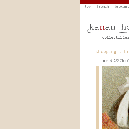
top
|
french
|
brocant
shopping : b
■br-a01782 C