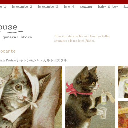
e 1
|
brocante 2
|
brocante 3
|
bro.4
|
sewing
|
baby & toy
|
ki
Nous introduisons les marchandises belles
antiquites a la mode en France.
rocante
hat Carte Postale シャトン&シャ・カルトポスタル