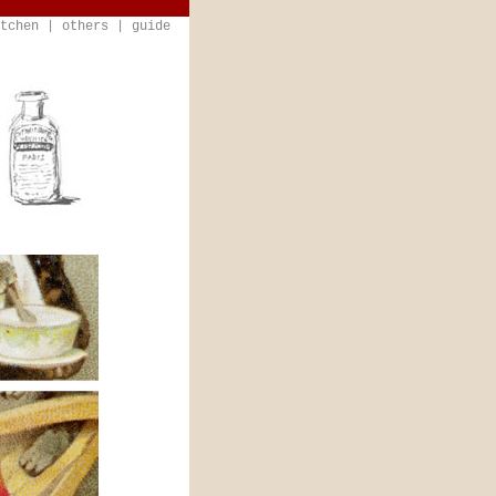
tchen
|
others
|
guide