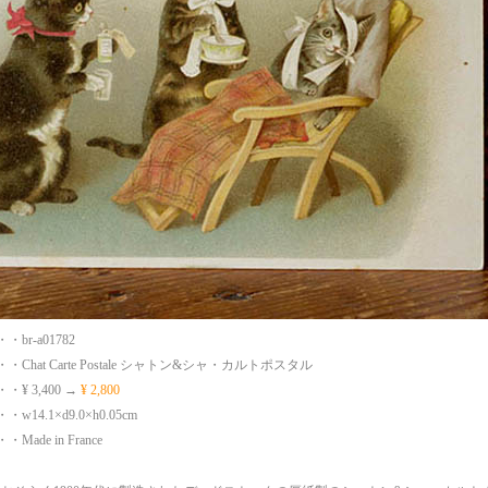
br-a01782
Chat Carte Postale シャトン&シャ・カルトポスタル
¥ 3,400 →
¥ 2,800
14.1×d9.0×h0.05cm
ade in France