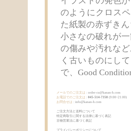
イラストの発色が
のようにクロスペ
た紙製の赤ずきん
小さなの破れが一
の傷みや汚れなど
く古いものにして
で、Good Condit
メールでのご注文は
:
order-cu@kanan-h.com
お電話でのご注文は
:
045-514-7358
(9:00~21:00)
お問合せは
:
info@kanan-h.com
ご注文方法と送料について
特定商取引に関する法律に基づく表記
古物営業法に基づく表記
プライバシーポリシーについて