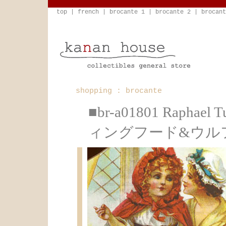
top
|
french
|
brocante 1
|
brocante 2
|
brocant
shopping : brocante
■br-a01801 Rapha
ィングフード&ウル