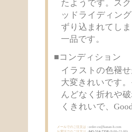
たようです。スク
ッドライディング
ずり込まれてしま
一品です。
■コンディション
イラストの色褪せ
大変きれいです。
んどなく折れや破
くきれいで、Good C
メールでのご注文は
:
order-cu@kanan-h.com
お電話でのご注文は
:
045-514-7358
(9:00~21:00)