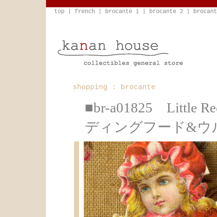
top
|
french
|
brocante 1
|
brocante 2
|
brocant
shopping : brocante
■br-a01825 Littl
ディングフード&ウ