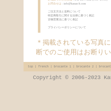
お問合せは
:
info@kanan-h.com
ご注文方法と送料について
特定商取引に関する法律に基づく表記
古物営業法に基づく表記
プライバシーポリシーについて
＊掲載されている写真
断でのご使用はお断り
top
|
french
|
brocante 1
|
brocante 2
|
brocant
Copyright © 2006-2023 Ka