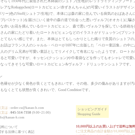
そらく1950年代に製造された木綿製のシュトフ(生地)のレッドライディングフード
レアなRotkappchen(ロートカピヒェン/赤ずきんちゃん)の可愛いイラストがデザ
ボリー)色のStoff(シュトフ/生地)で、本体には森の家に住んでいる病気のおばあさ
プ(バスケット)を届けにいく途中の森の道で出会った悪いヴォルフ(オオカミ)に騙
いな赤いお花を摘んでいるロートカピヒェン、森で悪いヴォルフを探している鉄砲を
さんの家にたどり着いたロートカピヒェンなどのイラストがドリュッケン(プリント
てとてもいい感じです。また、本体はとてもしっかりとした織りで良質のシュトフの
お話はフランス人のシャルル・ペローが1697年に出版した「ペロー童話集」の中にあ
ツ人のグリム兄弟が可愛い童話としてリメイクして有名になったようです。ロートカ
ると可愛いですが、キッセン(クッション)や巾着袋などを作ってもオシャレで可愛
くなってきそうな可愛いロートカピヒェン&ヴォルフ・ドリュッケンシュトフです。
ン
に色褪せが少なく発色が良くとてもきれいです。その他、多少の傷みがありますが汚
なくとても状態が良くきれいで、Good Conditionです。
注文は
:
order-cu@kanan-h.com
ショッピングガイド
注文は
:
045-514-7358
(9:00~21:00)
Shopping Guide
nfo@kanan-h.com
10,000円以上のお買い上げで送料は無料
送料について
(ご注文商品の合計金額が10,000円以
関する法律に基づく表記