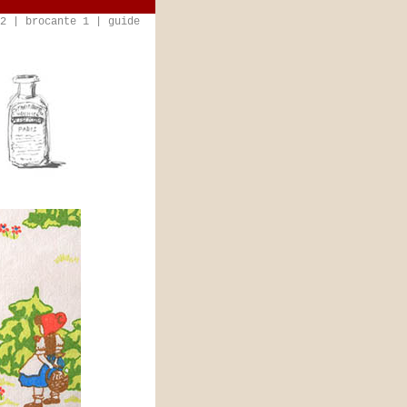
2
|
brocante 1
|
guide