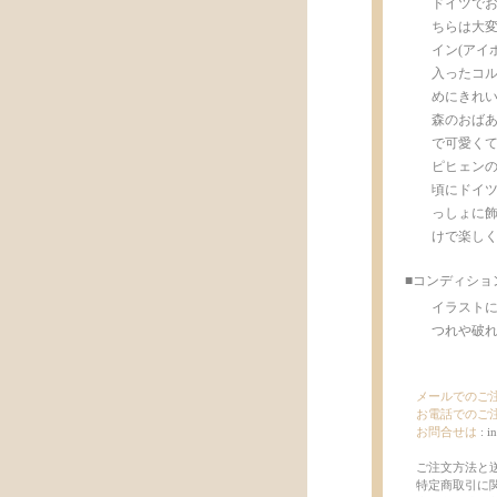
ドイツでお
ちらは大変
イン(アイ
入ったコル
めにきれ
森のおばあ
で可愛く
ピヒェンの
頃にドイ
っしょに飾
けで楽し
■コンディショ
イラスト
つれや破れも
メールでのご
お電話でのご
お問合せは
:
i
ご注文方法と
特定商取引に