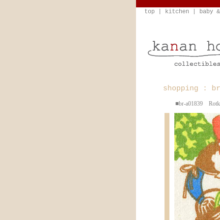
top
|
kitchen
|
baby &
shopping : b
■br-a01839