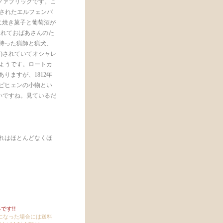
ファブリックです。こ
インされたエルフェンバ
んに焼き菓子と葡萄酒が
されておばあさんのた
持った猟師と猟犬、
)されていてオシャレ
ようです。ロートカ
りますが、1812年
ピヒェンの小物とい
いですね。見ているだ
れはほとんどなくほ
です!!
上になった場合には送料