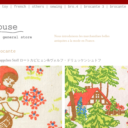
 toy
|
french
|
others
|
sewing
|
bro.4
|
brocante 3
|
brocante 
Nous introduisons les marchandises belles
antiquites a la mode en France.
rocante
 Rotkappchen Stoff ロートカピヒェン&ヴォルフ・ドリュッケンシュトフ