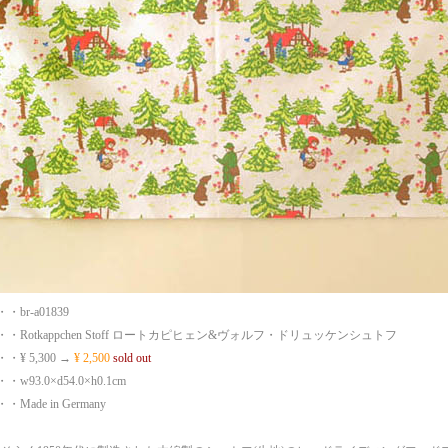
br-a01839
・Rotkappchen Stoff ロートカピヒェン&ヴォルフ・ドリュッケンシュトフ
¥ 5,300 →
¥ 2,500
sold out
93.0×d54.0×h0.1cm
ade in Germany