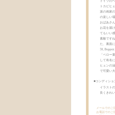
ドイツのベ
トカピヒェ
派の画家のR
の楽しい場
おばあさん
お花を届
てもいい
素敵ですね。
た、裏面にはRi
59, Bo
「ペロー童
して有名に
ヒェンの
で可愛い
■コンディショ
イラスト
良くきれいで、
メールでのご
お電話でのご