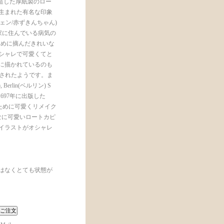
に製造した厚紙製のロー
に生まれた有名な印象
カピヒェン/赤ずきんちゃん)
の家に住んでいる病気の
ために摘んだきれいな
シャレで可愛くてと
に描かれているのも
に製作されたようです。ま
 Berlin(ベルリン) S
1697年に出版した
ために可愛くリメイク
なに可愛いロートカピ
イラストがオシャレ
はなくとても状態が