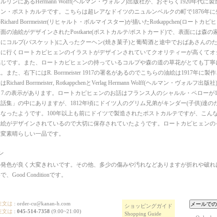
ルリンにあるHermann Wolff(ヘルマン・ヴォルフ)出版社が、おそらく1920年代
ン・ポストカルテです。こちらは超レアなドイツのニュルンベルクの町で1876年
ichard Borrmeister(リヒャルト・ボルマイスター)が描いたRotkappchen(ロート
面の油絵がデザインされたPostkarte(ポストカルテ/ポストカード)で、表面には森
にコルプ(バスケット)に入ったクーヘン(焼き菓子)と葡萄酒と途中でおばあさんの
けに行くロートカピヒェンのイラストがデザインされていてクオリティーが高くてオ
感じです。また、ロートカピヒェンの持っているコルプや森の道の草花がとても丁寧
また、右下にはR. Borrmeister 1917の署名があるのでこちらの油絵は1917年
chard Borrmeister, RotkappchenとVerlag Hermann Wolff(ヘルマン・ヴォルフ出版社),
ppsir. 7.の表示があります。ロートカピヒェンのお話はフランス人のシャルル・ペローが
話集」の中にありますが、1812年頃にドイツ人のグリム兄弟がキンダー(子供)達の
なったようです。100年以上も前にドイツで製造されたポストカルテですが、こん
油絵がデザインされているので大切に保存されていたようです。ロートカピヒェンの
大変素晴らしい一品です。
ン
の発色が良く大変きれいです。その他、多少の傷みや汚れなどありますが折れや破れ
Good Conditionです。
注文は
:
order-cu@kanan-h.com
ショッピングガイド
注文は
:
045-514-7358
(9:00~21:00)
Shopping Guide