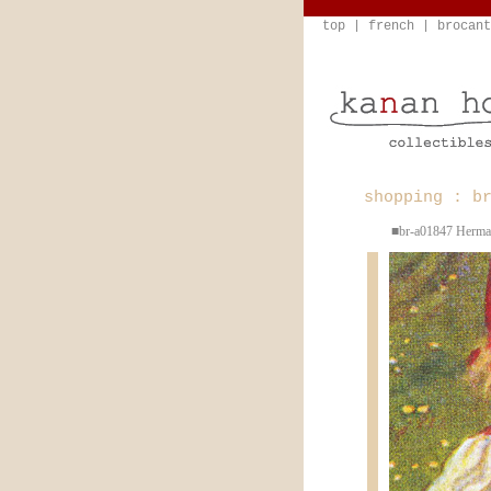
top
|
french
|
brocant
shopping : b
■br-a01847 