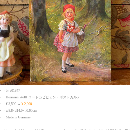
br-a01847
・Hermann Wolff ロートカピヒェン・ポストカルテ
¥ 3,500 →
¥ 2,900
8.8×d14.0×h0.05cm
ade in Germany