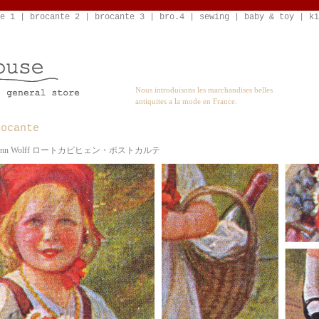
e 1
|
brocante 2
|
brocante 3
|
bro.4
|
sewing
|
baby & toy
|
ki
Nous introduisons les marchandises belles
antiquites a la mode en France.
rocante
Hermann Wolff ロートカピヒェン・ポストカルテ