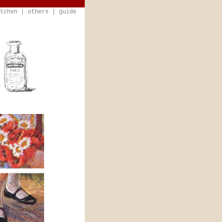
tchen
|
others
|
guide