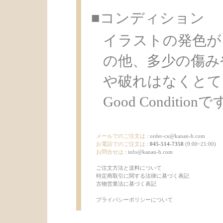
■コンディション
イラストの発色が
の他、多少の傷み
や破れはなくとて
Good Condition
メールでのご注文は
:
order-cu@kanan-h.com
お電話でのご注文は
:
045-514-7358
(9:00~21:00)
お問合せは
:
info@kanan-h.com
ご注文方法と送料について
特定商取引に関する法律に基づく表記
古物営業法に基づく表記
プライバシーポリシーについて