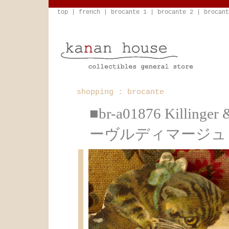
top
|
french
|
brocante 1
|
brocante 2
|
brocant
shopping : brocante
■br-a01876 Killi
ーヴルディマージュ