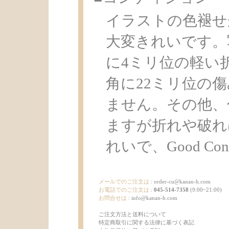
イラストの色褪せ
大変きれいです。
に4ミリ位の軽い
角に22ミリ位の
ません。その他、
ますが折れや破れ
れいで、Good Con
メールでのご注文は
:
order-cu@kanan-h.com
お電話でのご注文は
:
045-514-7358
(9:00~21:00)
お問合せは
:
info@kanan-h.com
ご注文方法と送料について
特定商取引に関する法律に基づく表記