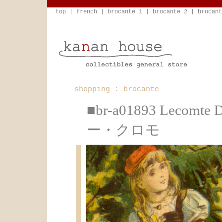
top
|
french
|
brocante 1
|
brocante 2
|
brocant
shopping : brocante
■br-a01893 Lec
ー・クロモ