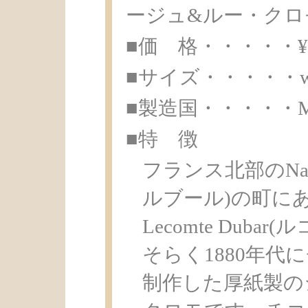
ージュ&ルー・クロ
■価 格・・・・・¥ 3
■サイズ・・・・・w14.9
■製造国・・・・・Made 
■特 徴
フランス北部のNard
ルブール)の町に
Lecomte Dub
そらく1880年
制作した厚紙製の