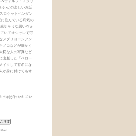
ン&ヴォルフ・メダリ
んちゃん)の楽しいお話
コプフ/ロケットペンダン
の家に住んでいる病気の
で親切そうな悪いヴォ
れていてオシャレで可
なメダリヨーンアン
キノコなどが細かく
大切な人の写真など
年に出版した「ペロー
リメイクして有名にな
人が身に付けてもオ
キの剥がれやキズや
 Mail