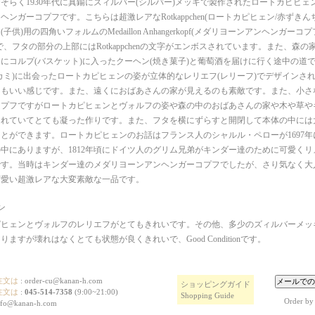
そらく1930年代に真鍮にズィルバー(シルバー)メッキで製作されたロートカピヒェ
ヘンガーコプフです。こちらは超激レアなRotkappchen(ロートカピヒェン/赤ずき
子供)用の四角いフォルムのMedaillon Anhangerkopf(メダリヨーンアンヘンガー
で、フタの部分の上部にはRotkappchenの文字がエンボスされています。また、森
にコルプ(バスケット)に入ったクーヘン(焼き菓子)と葡萄酒を届けに行く途中の道
カミ)に出会ったロートカピヒェンの姿が立体的なレリエフ(レリーフ)でデザインさ
てもいい感じです。また、遠くにおばあさんの家が見えるのも素敵です。また、小さ
コプフですがロートカピヒェンとヴォルフの姿や森の中のおばあさんの家や木や草や
されていてとても凝った作りです。また、フタを横にずらすと開閉して本体の中には
とができます。ロートカピヒェンのお話はフランス人のシャルル・ペローが1697
中にありますが、1812年頃にドイツ人のグリム兄弟がキンダー達のために可愛く
です。当時はキンダー達のメダリヨーンアンヘンガーコプフでしたが、さり気なく大
可愛い超激レアな大変素敵な一品です。
ン
ピヒェンとヴォルフのレリエフがとてもきれいです。その他、多少のズィルバーメッ
りますが壊れはなくとても状態が良くきれいで、Good Conditionです。
注文は
:
order-cu@kanan-h.com
ショッピングガイド
注文は
:
045-514-7358
(9:00~21:00)
Shopping Guide
Order by
nfo@kanan-h.com