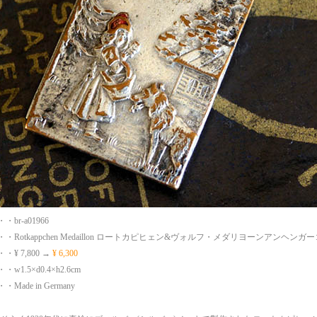
br-a01966
・Rotkappchen Medaillon ロートカピヒェン&ヴォルフ・メダリヨーンアンヘンガ
¥ 7,800 →
¥ 6,300
1.5×d0.4×h2.6cm
ade in Germany