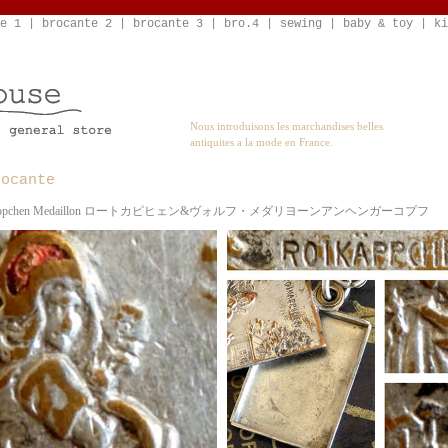
e 1
|
brocante 2
|
brocante 3
|
bro.4
|
sewing
|
baby & toy
|
ki
Nous introduisons les marchandises belles
antiquites a la mode en France.
rocante
 Rotkappchen Medaillon ロートカピヒェン&ヴォルフ・メダリヨーンアンヘンガーコプフ