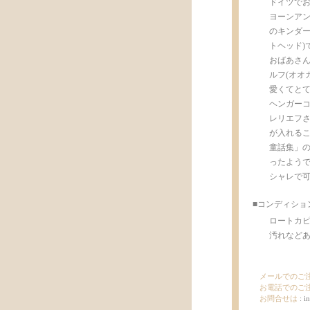
ドイツでお
ヨーンアン
のキンダー(
トヘッド)
おばあさん
ルフ(オオ
愛くてと
ヘンガー
レリエフ
が入れるこ
童話集」の
ったよう
シャレで
■コンディショ
ロートカ
汚れなどあ
メールでのご
お電話でのご
お問合せは
:
i