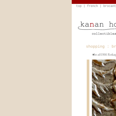
top
|
french
|
brocant
shopping : b
■br-a01966