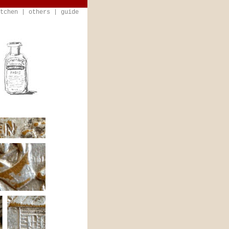
tchen
|
others
|
guide