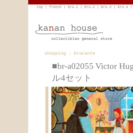
top
|
french
|
bro.1
|
bro.2
|
bro.3
|
bro.4
shopping : brocante
■br-a02055 Vic
ル4セット