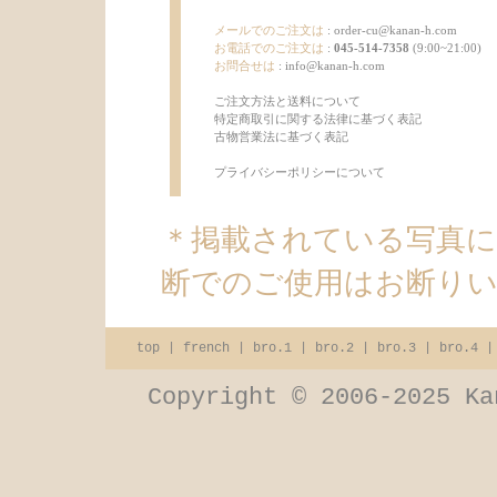
メールでのご注文は
:
order-cu@kanan-h.com
お電話でのご注文は
:
045-514-7358
(9:00~21:00)
お問合せは
:
info@kanan-h.com
ご注文方法と送料について
特定商取引に関する法律に基づく表記
古物営業法に基づく表記
プライバシーポリシーについて
＊掲載されている写真
断でのご使用はお断り
top
|
french
|
bro.1
|
bro.2
|
bro.3
|
bro.4
Copyright © 2006-2025 Ka