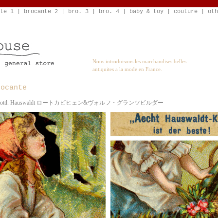
te 1
|
brocante 2
|
bro. 3
|
bro. 4
|
baby & toy
|
couture
|
oth
Nous introduisons les marchandises belles
antiquites a la mode en France.
rocante
Joh. Gottl. Hauswaldt ロートカピヒェン&ヴォルフ・グランツビルダー