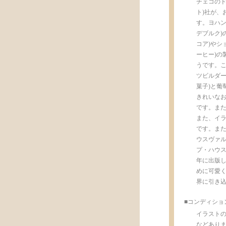
チェコのドイ
ト)社が、
す。ヨハン
デブルク)の
コア)やシ
ーヒー)の製
うです。こち
ツビルダー
菓子)と葡
きれいな
です。ま
また、イ
です。また、表
ウスヴァルトカ
プ・ハウス
年に出版し
めに可愛
界に引き
■コンディショ
イラスト
などありま