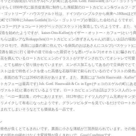
ツとの国境沿いのエゲル(ヘプ)の町にあるJoh. Gottl. Hauswaldt(ヨハン・ゴッ
おそらく1890年代に販売促進用に制作した厚紙製のロートカピヒェン&ヴォルフ・
・ゴットリープ・ハウスヴァルト社は、ドイツのハンブルクから南東へ180kmほど行ったM
町で1786年にJohann Gottlieb(ヨハン・ゴットリープ)が創設した会社のようです
ョコラーデ(チョコレート)やゲベック(ビスケット)を製造していたようです。また、
造を始めたようですが、kaiser-Otto-Kaffee(カイザー・オットー・カフェー)と
らは超レアなRotkappchen(ロートカピヒェン/赤ずきんちゃん)の楽しいお話の場面のGla
/クロモ)で、表面には森の家に住んでいる病気のおばあさんにコルプ(バスケット)に
萄酒を届けに行く途中の道で出会った親切そうな悪いヴォルフ(オオカミ)に騙され
お花を摘んでいるロートカピヒェンのイラストがデザインされていてオシャレで可愛
た、とても細かく切り抜かれていますが、エンボス加工もしてあるので立体的でとて
ラストは全て特色インクを使った高価な石版印刷で刷られているのでイラストの発色
面の右下には2040の表示があります。また、裏面には"Aecht Hauswaldt - Kaffee" ist 
フェーは最高です) Joh. Gottl. Hauswaldt & Co. in Eger.(チェコのエゲル
ヴァルト社)と書かれているようです。ロートカピヒェンのお話はフランス人のシャル
た「ペロー童話集」の中にありますが、1812年頃にドイツ人のグリム兄弟がキンダー
くリメイクして有名になったようです。グランツビルダーを見ているだけでロートカ
込まれてしまいそうなとても価値ある一品です。
ン
の発色が良くとてもきれいです。裏面に小さな薄紙が三箇所貼られています。その他
すが折れや破れはなく大変状態が良くきれいで、Good Conditionです。