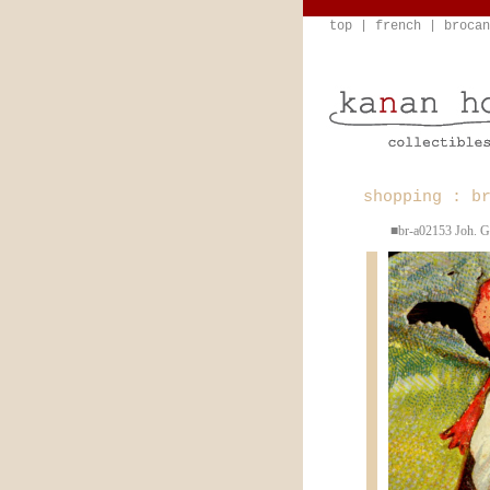
top
|
french
|
brocan
shopping : b
■br-a02153 