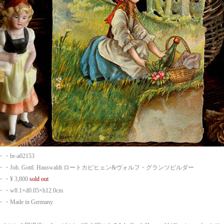
br-a02153
Joh. Gottl. Hauswaldt ロートカピヒェン&ヴォルフ・グランツビルダー
¥ 3,800
sold out
8.1×d0.05×h12.0cm
ade in Germany