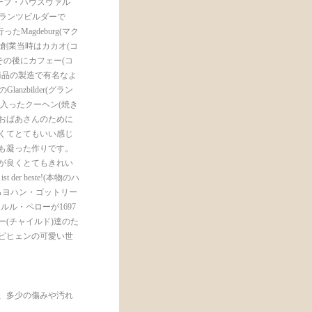
トリープ・ハウスヴァル
グランツビルダーで
agdeburg(マク
が、創業当時はカカオ(コ
その後にカフェー(コ
いう商品の製造で有名なよ
nzbilder(グラン
入ったクーヘン(焼き
ておばあさんのために
くてとてもいい感じ
も凝った作りです。
が良くとてもきれい
der beste!(本物のハ
の町にあるヨハン・ゴットリー
ル・ペローが1697
(チャイルド)達のた
ピヒェンの可愛い世
、多少の傷みや汚れ