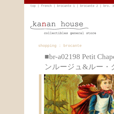
top
|
french
|
brocante 1
|
brocante 2
|
bro. 3
shopping : brocante
■br-a02198 Petit
ンルージュ&ルー・