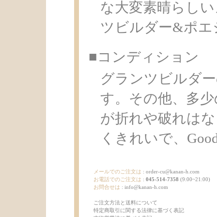
な大変素晴らしい
ツビルダー&ポエ
■コンディション
グランツビルダー
す。その他、多少
が折れや破れはな
くきれいで、Good C
メールでのご注文は
:
order-cu@kanan-h.com
お電話でのご注文は
:
045-514-7358
(9:00~21:00)
お問合せは
:
info@kanan-h.com
ご注文方法と送料について
特定商取引に関する法律に基づく表記