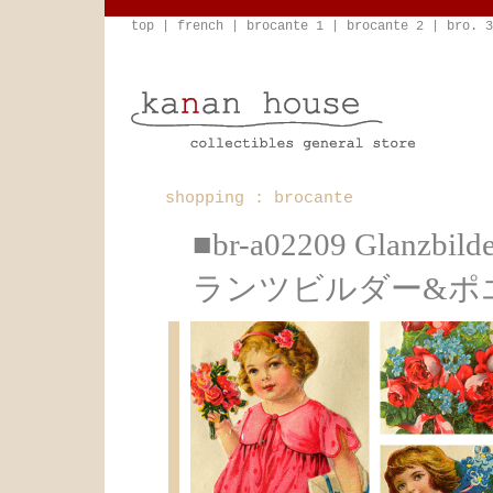
top
|
french
|
brocante 1
|
brocante 2
|
bro. 3
shopping : brocante
■br-a02209 Glan
ランツビルダー&ポ