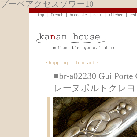
プーペアクセスソワー10
top
|
french
|
brocante
|
Bear
|
kitchen
|
Red
shopping : brocante
■br-a02230 Gui 
レーヌポルトクレヨ