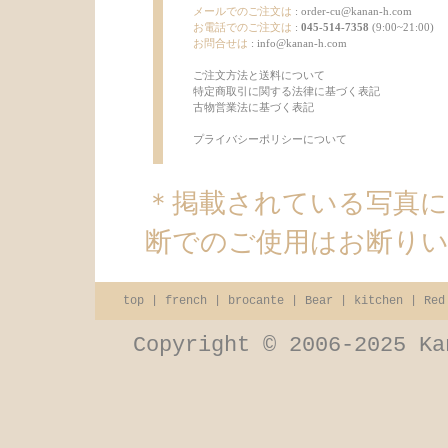
メールでのご注文は
:
order-cu@kanan-h.com
お電話でのご注文は
:
045-514-7358
(9:00~21:00)
お問合せは
:
info@kanan-h.com
ご注文方法と送料について
特定商取引に関する法律に基づく表記
古物営業法に基づく表記
プライバシーポリシーについて
＊掲載されている写真
断でのご使用はお断り
top
|
french
|
brocante
|
Bear
|
kitchen
|
Red
Copyright © 2006-2025 Ka