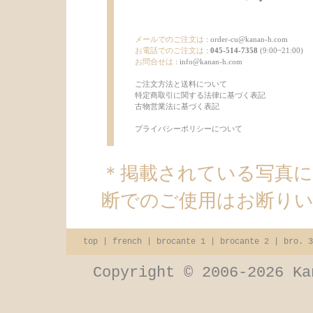
メールでのご注文は
:
order-cu@kanan-h.com
お電話でのご注文は
:
045-514-7358
(9:00~21:00)
お問合せは
:
info@kanan-h.com
ご注文方法と送料について
特定商取引に関する法律に基づく表記
古物営業法に基づく表記
プライバシーポリシーについて
＊掲載されている写真
断でのご使用はお断り
top
|
french
|
brocante 1
|
brocante 2
|
bro. 3
Copyright © 2006-2026 Ka