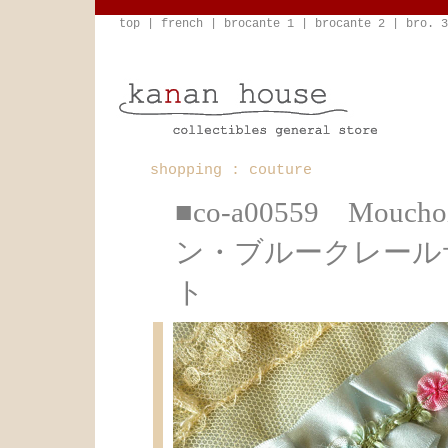
top
|
french
|
brocante 1
|
brocante 2
|
bro. 3
shopping : couture
■co-a00559 Mouc
ン・ブルークレール
ト