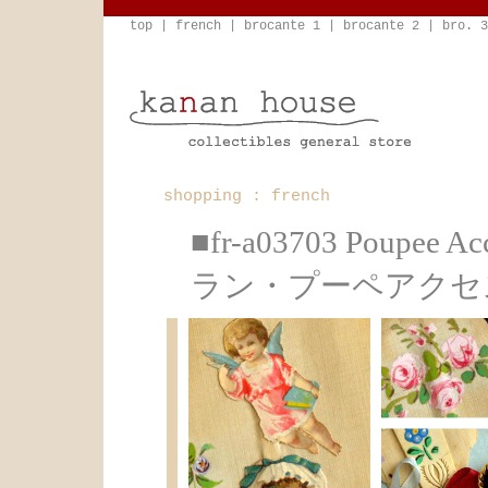
top
|
french
|
brocante 1
|
brocante 2
|
bro. 3
shopping : french
■fr-a03703 Poup
ラン・プーペアクセ