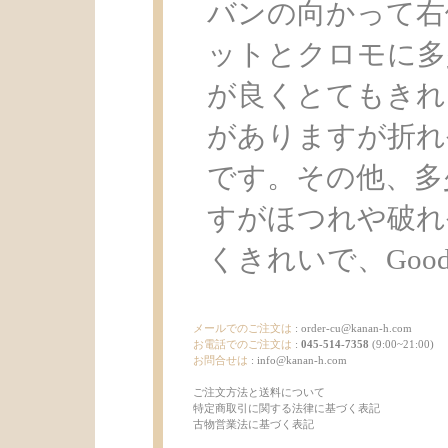
バンの向かって右
ットとクロモに多
が良くとてもきれ
がありますが折れ
です。その他、多
すがほつれや破れ
くきれいで、Good C
メールでのご注文は
:
order-cu@kanan-h.com
お電話でのご注文は
:
045-514-7358
(9:00~21:00)
お問合せは
:
info@kanan-h.com
ご注文方法と送料について
特定商取引に関する法律に基づく表記
古物営業法に基づく表記