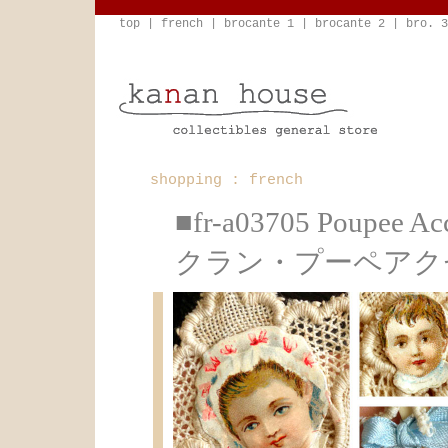
top
|
french
|
brocante 1
|
brocante 2
|
bro. 3
shopping : french
■fr-a03705 Poup
クラン・プーペアク