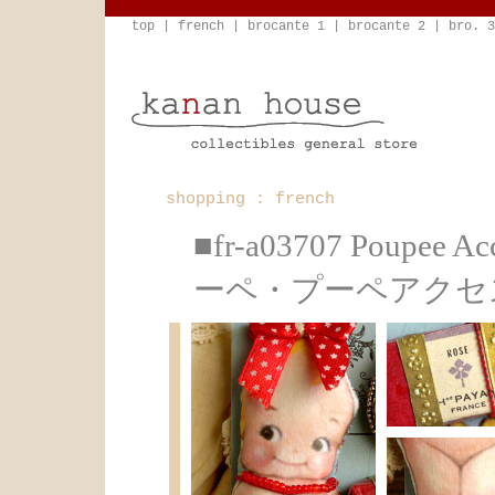
top
|
french
|
brocante 1
|
brocante 2
|
bro. 3
shopping : french
■fr-a03707 Poup
ーペ・プーペアクセ