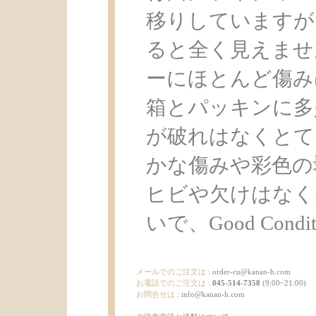
移りしていますが
ると全く見えませ
ーにほとんど傷み
箱とパッキンに多
が破れはなくとて
かな傷みや彩色の
ヒビや欠けはなく
いで、Good Condi
メールでのご注文は
:
order-cu@kanan-h.com
お電話でのご注文は
:
045-514-7358
(9:00~21:00)
お問合せは
:
info@kanan-h.com