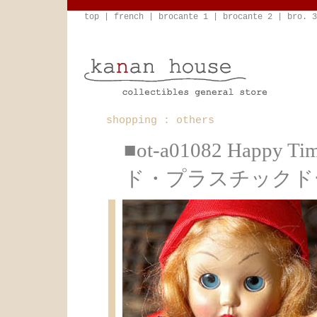
top
|
french
|
brocante 1
|
brocante 2
|
bro. 3
shopping : others
■ot-a01082 Happ
ド・プラスチックドー