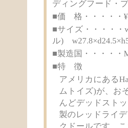
ディングフード・プ
■価 格・・・・・¥ 1
■サイズ・・・・・w29.
ル) w27.8×d24.5×h
■製造国・・・・・Made 
■特 徴
アメリカにあるHapp
ムトイズ)が、おそ
んどデッドストッ
製のレッドライデ
クドールです。こちら