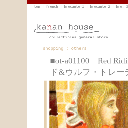
top
|
french
|
brocante 1
|
brocante 2
|
bro. 3
shopping : others
■ot-a01100 Red
ド&ウルフ・トレーデ