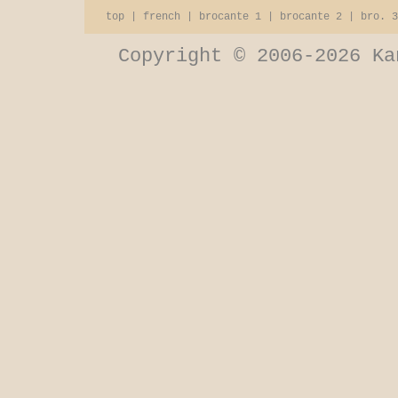
top
|
french
|
brocante 1
|
brocante 2
|
bro. 3
Copyright © 2006-2026 Ka